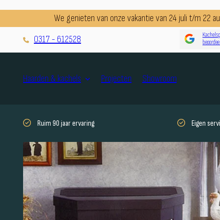
We genieten van onze vakantie van 24 juli t/m 22 
Kachelsp
0317 - 612528
beoordee
Projecten
Showroom
Haarden & kachels
Ruim 90 jaar ervaring
Eigen ser