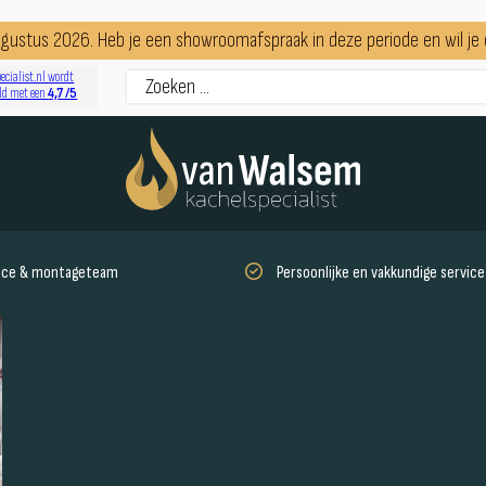
augustus 2026. Heb je een showroomafspraak in deze periode en wil j
ecialist.nl wordt
4,7 /5
ld met een
vice & montageteam
Persoonlijke en vakkundige service