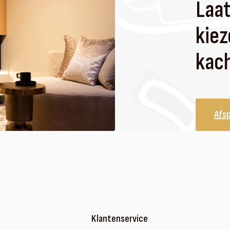
Laat
kiez
kach
Afs
Klantenservice