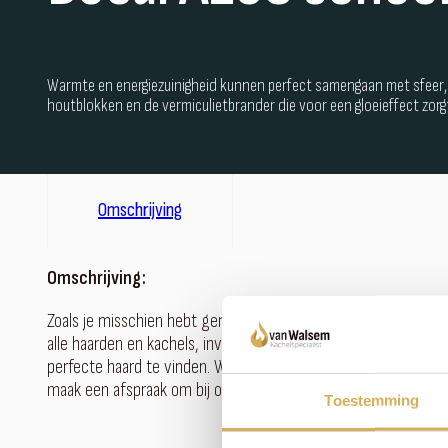
Warmte en energiezuinigheid kunnen perfect samengaan met sfeer, 
houtblokken en de vermiculietbrander die voor een gloeieffect zorgt,
Omschrijving
Omschrijving:
Zoals je misschien hebt gemerkt, hebben we een uitgebreid as
alle haarden en kachels, investeren wij liever in persoonlijk
perfecte haard te vinden. Wil je meer weten over dit product o
maak een afspraak om bij ons langs te komen - we staan klaar m
Toestemming