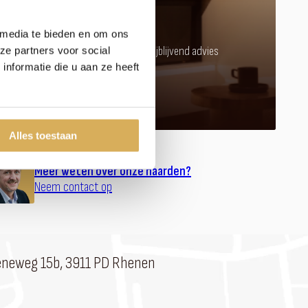
kachel of haard?
 media te bieden en om ons
Kom langs in onze showroom voor vrijblijvend advies
ze partners voor social
nformatie die u aan ze heeft
Afspraak maken
Alles toestaan
Meer weten over onze haarden?
Neem contact op
eneweg 15b, 3911 PD Rhenen