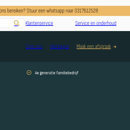
e ons bereiken? Stuur een whatsapp naar 0317612528
Klantenservice
Service en onderhoud
Over ons
Werkwijze
Maak een afspraak
4e generatie familiebedrijf