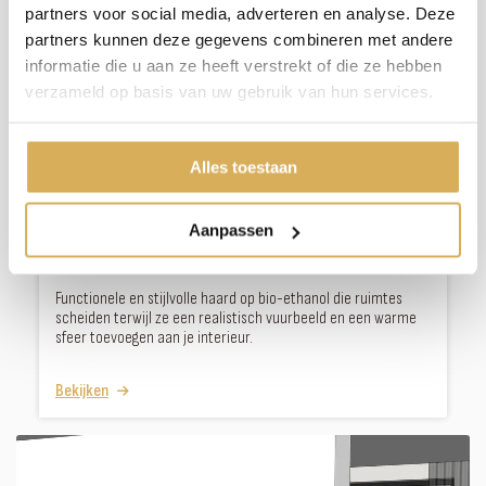
partners voor social media, adverteren en analyse. Deze
partners kunnen deze gegevens combineren met andere
informatie die u aan ze heeft verstrekt of die ze hebben
verzameld op basis van uw gebruik van hun services.
Alles toestaan
Elu B room divider 95/40
Aanpassen
Elu-Fire
Functionele en stijlvolle haard op bio-ethanol die ruimtes
scheiden terwijl ze een realistisch vuurbeeld en een warme
sfeer toevoegen aan je interieur.
Bekijken