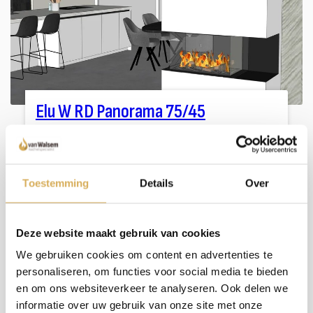
Elu W RD Panorama 75/45
Left/Right
Elu-Fire
De Elu W RD Panorama waterdamphaard biedt een breed en
Toestemming
Details
Over
indrukwekkend vuurzicht vanuit meerdere hoeken.
Bekijken
Deze website maakt gebruik van cookies
We gebruiken cookies om content en advertenties te
personaliseren, om functies voor social media te bieden
en om ons websiteverkeer te analyseren. Ook delen we
informatie over uw gebruik van onze site met onze