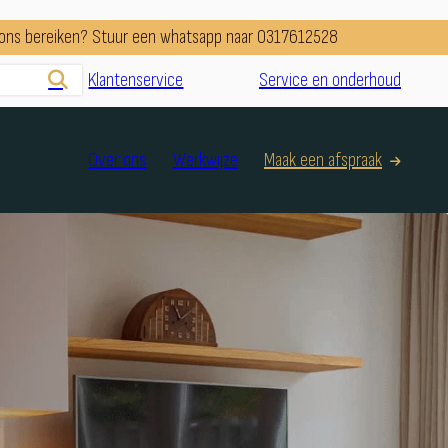
e ons bereiken? Stuur een whatsapp naar 0317612528
Klantenservice
Service en onderhoud
Over ons
Werkwijze
Maak een afspraak