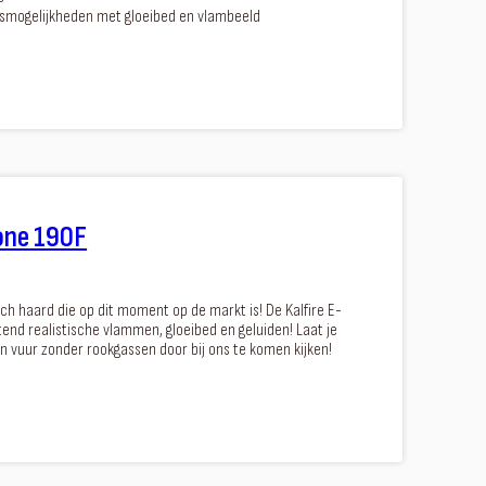
ngsmogelijkheden met gloeibed en vlambeeld
-one 190F
ch haard die op dit moment op de markt is! De Kalfire E-
end realistische vlammen, gloeibed en geluiden! Laat je
n vuur zonder rookgassen door bij ons te komen kijken!