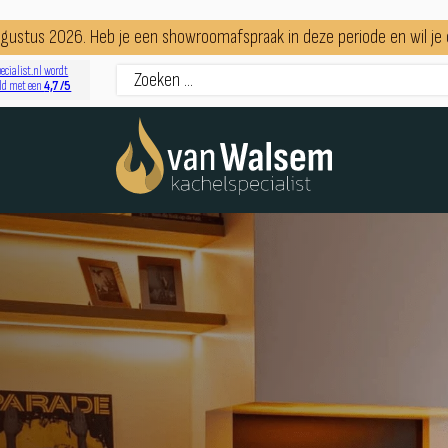
augustus 2026. Heb je een showroomafspraak in deze periode en wil j
ecialist.nl wordt
4,7 /5
ld met een