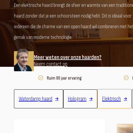
Een elektrische haard brengt de sfeer en warmte van een tradition
haard zonder dat je een schoorsteen nodig hebt. Dit is ideaal voor
iedereen die de charme van een open haard wil combineren met he
gemak van moderne technologie.
Meer weten over onze haarden?
Neem contact op
Ruim 90 jaar ervaring
Waterdamp haard
Hologram
Elektrisch