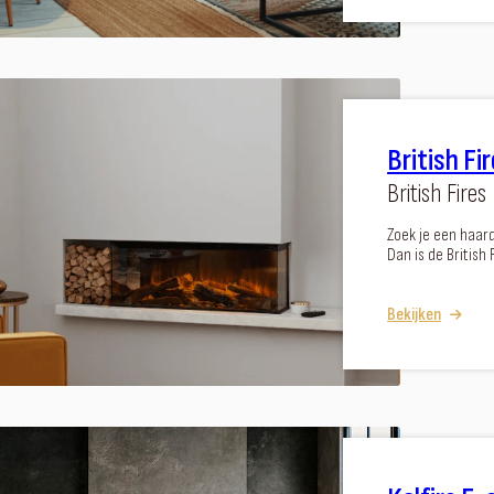
British Fi
British Fires
Zoek je een haar
Dan is de British
Bekijken