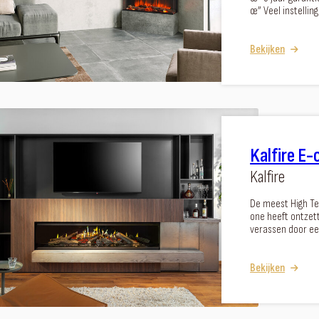
œ” Veel instelli
Bekijken
Kalfire E
Kalfire
De meest High Te
one heeft ontzett
verassen door ee
Bekijken