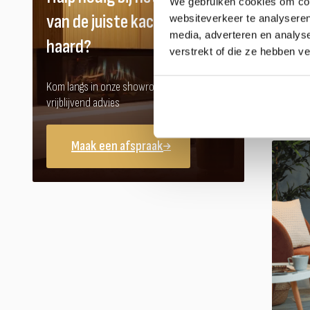
We gebruiken cookies om cont
van de juiste kachel of
websiteverkeer te analyseren
media, adverteren en analys
haard?
verstrekt of die ze hebben v
Kom langs in onze showroom voor
vrijblijvend advies
Maak een afspraak