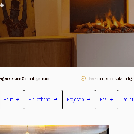
ele
t
Eigen service & montageteam
Persoonlijke en vakkundige
Hout
Bio-ethanol
Projectie
Gas
Pellet