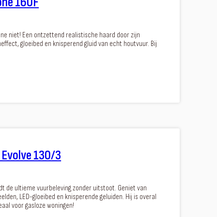
-one 160F
one niet! Een ontzettend realistische haard door zijn
ffect, gloeibed en knisperend gluid van echt houtvuur. Bij
o Evolve 130/3
dt de ultieme vuurbeleving zonder uitstoot. Geniet van
lden, LED-gloeibed en knisperende geluiden. Hij is overal
eaal voor gasloze woningen!