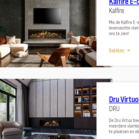
Kalfire E
Kalfire
Mis de Kalfire E-
levensechte vlame
ons te zien!
Bekijken
Dru Virtu
DRU
De Dru Virtuo bie
meerdere vlambee
te plaatsen en id