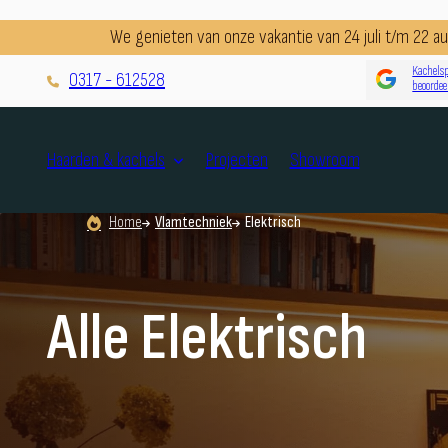
We genieten van onze vakantie van 24 juli t/m 22 
Kachelsp
0317 - 612528
beoordee
Projecten
Showroom
Haarden & kachels
Home
Vlamtechniek
Elektrisch
Alle Elektrisch