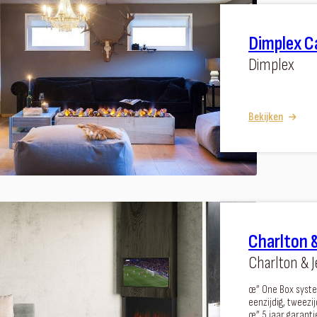
Dimplex C
Dimplex
Bekijken
Charlton &
Charlton & J
œ” One Box systee
eenzijdig, tweezij
œ” 5 jaar garanti