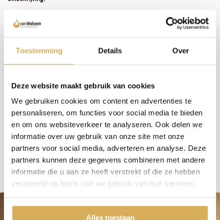
Zoals je misschien hebt gemerkt, hebben we een uitgebreid assortiment. In plaats van
het bijhouden van omschrijvingen bij alle haarden en kachels, investeren wij liever in
persoonlijk contact en advies. We nemen de tijd om samen met jou de perfecte haard
te vinden. Wil je meer weten over dit product of welke haard het beste in jouw situatie
past? Bel, mail of maak een afspraak om bij ons langs te komen - we staan klaar met een
Toestemming
Details
Over
glimlach (en een kop koffie, als je wilt)!
Deze website maakt gebruik van cookies
Meer weten over onze haarden?
We gebruiken cookies om content en advertenties te
Neem contact op
personaliseren, om functies voor social media te bieden
en om ons websiteverkeer te analyseren. Ook delen we
informatie over uw gebruik van onze site met onze
Specificaties:
partners voor social media, adverteren en analyse. Deze
partners kunnen deze gegevens combineren met andere
informatie die u aan ze heeft verstrekt of die ze hebben
verzameld op basis van uw gebruik van hun services.
Alles toestaan