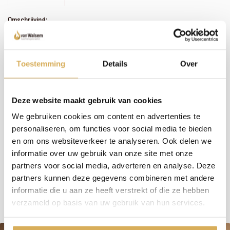
Omschrijving:
Zoals je misschien hebt gemerkt, hebben we een uitgebreid assortiment. In plaats van
het bijhouden van omschrijvingen bij alle haarden en kachels, investeren wij liever in
persoonlijk contact en advies. We nemen de tijd om samen met jou de perfecte haard
te vinden. Wil je meer weten over dit product of welke haard het beste in jouw situatie
Toestemming
Details
Over
past? Bel, mail of maak een afspraak om bij ons langs te komen - we staan klaar met een
glimlach (en een kop koffie, als je wilt)!
Deze website maakt gebruik van cookies
We gebruiken cookies om content en advertenties te
Meer weten over onze haarden?
personaliseren, om functies voor social media te bieden
Neem contact op
en om ons websiteverkeer te analyseren. Ook delen we
informatie over uw gebruik van onze site met onze
partners voor social media, adverteren en analyse. Deze
Specificaties:
partners kunnen deze gegevens combineren met andere
informatie die u aan ze heeft verstrekt of die ze hebben
verzameld op basis van uw gebruik van hun services.