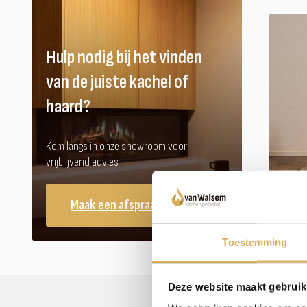
Hulp nodig bij het vinden
van de juiste kachel of
haard?
Kom langs in onze showroom voor
vrijblijvend advies
Maak een afspraak
Toestemming
Deze website maakt gebruik