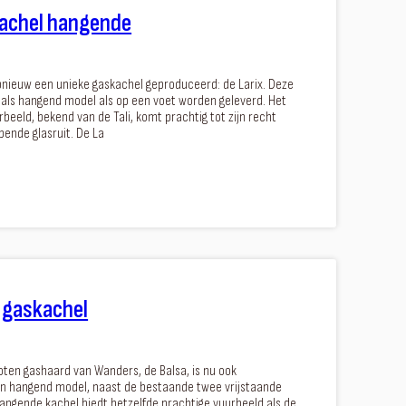
kachel hangende
nieuw een unieke gaskachel geproduceerd: de Larix. Deze
 als hangend model als op een voet worden geleverd. Het
beeld, bekend van de Tali, komt prachtig tot zijn recht
pende glasruit. De La
l gaskachel
oten gashaard van Wanders, de Balsa, is nu ook
een hangend model, naast de bestaande twee vrijstaande
angende kachel biedt hetzelfde prachtige vuurbeeld als de