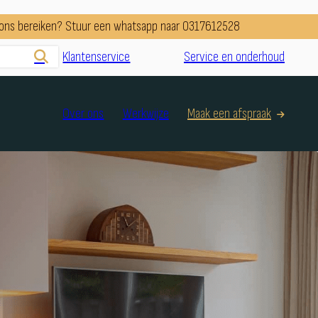
e ons bereiken? Stuur een whatsapp naar 0317612528
Klantenservice
Service en onderhoud
Over ons
Werkwijze
Maak een afspraak