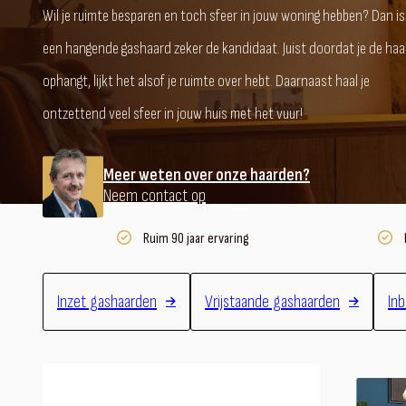
Wil je ruimte besparen en toch sfeer in jouw woning hebben? Dan is
een hangende gashaard zeker de kandidaat. Juist doordat je de haa
ophangt, lijkt het alsof je ruimte over hebt. Daarnaast haal je
ontzettend veel sfeer in jouw huis met het vuur!
Meer weten over onze haarden?
Neem contact op
Ruim 90 jaar ervaring
Inzet gashaarden
Vrijstaande gashaarden
In