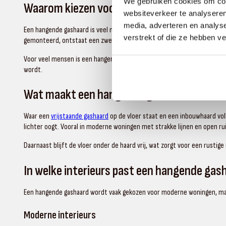
We gebruiken cookies om cont
Waarom kiezen voor een hangende gashaa
websiteverkeer te analyseren
media, adverteren en analys
Een hangende gashaard is veel meer dan een warmtebron. Het is een op
verstrekt of die ze hebben v
gemonteerd, ontstaat een zwevend effect dat zorgt voor een moderne e
Voor veel mensen is een hangende gashaard de perfecte combinatie van c
wordt.
Wat maakt een hangende gashaard uniek?
Waar een
vrijstaande gashaard
op de vloer staat en een inbouwhaard voll
lichter oogt. Vooral in moderne woningen met strakke lijnen en open ru
Daarnaast blijft de vloer onder de haard vrij, wat zorgt voor een rustige
In welke interieurs past een hangende gas
Een hangende gashaard wordt vaak gekozen voor moderne woningen, maa
Moderne interieurs