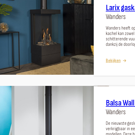
Larix gas
Wanders
Wanders heeft op
kachel kan zowel
schitterende vuur
dankzij de doorlo
Bekijken
Balsa Wal
Wanders
De nieuwste gesl
verkrijgbaar in 
modellen. Deze h