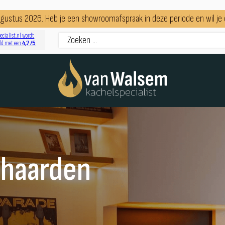
augustus 2026. Heb je een showroomafspraak in deze periode en wil j
ecialist.nl wordt
4,7 /5
ld met een
shaarden