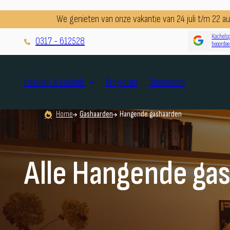
We genieten van onze vakantie van 24 juli t/m 22 
Kachelsp
0317 - 612528
beoordee
Projecten
Showroom
Haarden & kachels
Home
Gashaarden
Hangende gashaarden
Alle Hangende ga