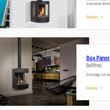
vrijstaande Wand
Bekijken
Box Pano
Bellfires
Driezijdige ruit
Bekijken