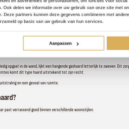
ent en advertenties te personaliseren, om functies voor social
rd?
. Ook delen we informatie over uw gebruik van onze site met on
e. Deze partners kunnen deze gegevens combineren met andere i
vallend designelement dat direct de aandacht trekt zodra je een ruimte binnen
erzameld op basis van uw gebruik van hun services.
n luxe uitstraling.
omfort, sfeer en design. Je geniet van een realistisch vuurbeeld, terwijl de ha
Aanpassen
edig opgaat in de wand, lijkt een hangende gashaard letterlijk te zweven. Dit z
imtes komt dit type haard uitstekend tot zijn recht.
 uitstraling en een gevoel van ruimte.
haard?
r past verrassend goed binnen verschillende woonstijlen.