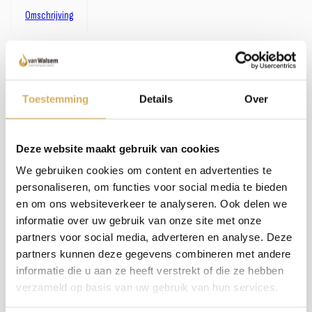
Omschrijving
Omschrijving:
Zoals je misschien hebt gemerkt, hebben we een uitgebreid assortiment. In plaats van
het bijhouden van omschrijvingen bij alle haarden en kachels, investeren wij liever in
persoonlijk contact en advies. We nemen de tijd om samen met jou de perfecte haard
Toestemming
Details
Over
te vinden. Wil je meer weten over dit product of welke haard het beste in jouw situatie
past? Bel, mail of maak een afspraak om bij ons langs te komen - we staan klaar met een
glimlach (en een kop koffie, als je wilt)!
Deze website maakt gebruik van cookies
We gebruiken cookies om content en advertenties te
Meer weten over onze haarden?
personaliseren, om functies voor social media te bieden
Neem contact op
en om ons websiteverkeer te analyseren. Ook delen we
informatie over uw gebruik van onze site met onze
partners voor social media, adverteren en analyse. Deze
partners kunnen deze gegevens combineren met andere
Specificaties:
informatie die u aan ze heeft verstrekt of die ze hebben
verzameld op basis van uw gebruik van hun services.