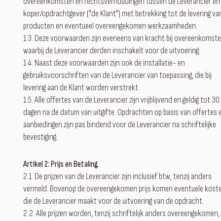
overeenkomsten en rechtsverhoudingen tussen de Leverancier en
koper/opdrachtgever ("de Klant") met betrekking tot de levering va
producten en eventueel overeengekomen werkzaamheden.
1.3. Deze voorwaarden zijn eveneens van kracht bij overeenkomst
waarbij de Leverancier derden inschakelt voor de uitvoering.
1.4. Naast deze voorwaarden zijn ook de installatie- en
gebruiksvoorschriften van de Leverancier van toepassing, die bij
levering aan de Klant worden verstrekt.
1.5. Alle offertes van de Leverancier zijn vrijblijvend en geldig tot 30
dagen na de datum van uitgifte. Opdrachten op basis van offertes 
aanbiedingen zijn pas bindend voor de Leverancier na schriftelijke
bevestiging.
Artikel 2: Prijs en Betaling
2.1. De prijzen van de Leverancier zijn inclusief btw, tenzij anders
vermeld. Bovenop de overeengekomen prijs komen eventuele kost
die de Leverancier maakt voor de uitvoering van de opdracht.
2.2. Alle prijzen worden, tenzij schriftelijk anders overeengekomen,