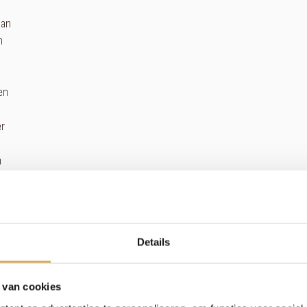
dan
n
en
er
n
zuim
Details
 van cookies