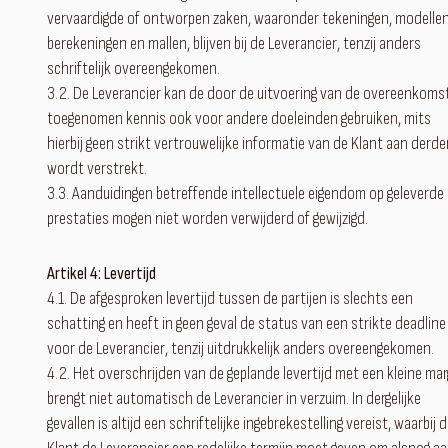
vervaardigde of ontworpen zaken, waaronder tekeningen, modellen
berekeningen en mallen, blijven bij de Leverancier, tenzij anders
schriftelijk overeengekomen.
3.2. De Leverancier kan de door de uitvoering van de overeenkoms
toegenomen kennis ook voor andere doeleinden gebruiken, mits
hierbij geen strikt vertrouwelijke informatie van de Klant aan derd
wordt verstrekt.
3.3. Aanduidingen betreffende intellectuele eigendom op geleverde
prestaties mogen niet worden verwijderd of gewijzigd.
Artikel 4: Levertijd
4.1. De afgesproken levertijd tussen de partijen is slechts een
schatting en heeft in geen geval de status van een strikte deadline
voor de Leverancier, tenzij uitdrukkelijk anders overeengekomen.
4.2. Het overschrijden van de geplande levertijd met een kleine ma
brengt niet automatisch de Leverancier in verzuim. In dergelijke
gevallen is altijd een schriftelijke ingebrekestelling vereist, waarbij 