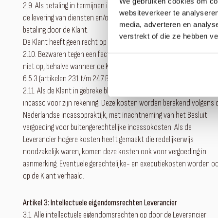
We gebruiken cookies om cont
2.9. Als betaling in termijnen is overeengekomen, kan de Leverancie
websiteverkeer te analyseren
de levering van diensten en/of producten opschorten bij niet-tijdi
media, adverteren en analys
betaling door de Klant.
verstrekt of die ze hebben v
De Klant heeft geen recht op verrekening van verschuldigde bedrag
2.10. Bezwaren tegen een factuur schorten de betalingsverplichtin
niet op, behalve wanneer de Klant een beroep kan doen op Afdeling
6.5.3 (artikelen 231 t/m 247 Boek 6 BW).
2.11. Als de Klant in gebreke blijft, komen de redelijke kosten voor
incasso voor zijn rekening. Deze kosten worden berekend volgens 
Nederlandse incassopraktijk, met inachtneming van het Besluit
vergoeding voor buitengerechtelijke incassokosten. Als de
Leverancier hogere kosten heeft gemaakt die redelijkerwijs
noodzakelijk waren, komen deze kosten ook voor vergoeding in
aanmerking. Eventuele gerechtelijke- en executiekosten worden o
op de Klant verhaald.
Artikel 3: Intellectuele eigendomsrechten Leverancier
3.1. Alle intellectuele eigendomsrechten op door de Leverancier