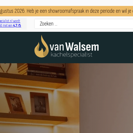
augustus 2026. Heb je een showroomafspraak in deze periode en wil j
ecialist.nl wordt
4,7 /5
ld met een