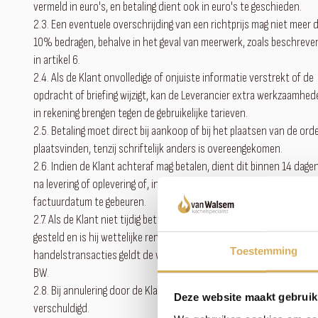
vermeld in euro's, en betaling dient ook in euro's te geschieden.
2.3. Een eventuele overschrijding van een richtprijs mag niet meer 
10% bedragen, behalve in het geval van meerwerk, zoals beschreve
in artikel 6.
2.4. Als de Klant onvolledige of onjuiste informatie verstrekt of de
opdracht of briefing wijzigt, kan de Leverancier extra werkzaamhed
in rekening brengen tegen de gebruikelijke tarieven.
2.5. Betaling moet direct bij aankoop of bij het plaatsen van de ord
plaatsvinden, tenzij schriftelijk anders is overeengekomen.
2.6. Indien de Klant achteraf mag betalen, dient dit binnen 14 dage
na levering of oplevering of, indien later, binnen 14 dagen na
factuurdatum te gebeuren.
2.7. Als de Klant niet tijdig betaalt, wordt hij van rechtswege in ver
gesteld en is hij wettelijke rente verschuldigd. Voor
Toestemming
handelstransacties geldt de wettelijke rente volgens artikel 6:119a
BW.
2.8. Bij annulering door de Klant is de volledige aankoopprijs
Deze website maakt gebruik
verschuldigd.