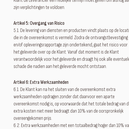
Klant de Leverancier een redelijke termijn moet geven om alsnog a
zijn verplichtingen te voldoen.
Artikel 5: Overgang van Risico
5.1. De levering van diensten en producten vindt plaats op de locat
die in de overeenkomst is vermeld. Zodra de ontvangstbevestiging
en/of opleveringsrapportage zijn ondertekend, gaat het risico voor
het geleverde over op de Klant. Vanaf dat moment is de Klant
verantwoordelijk voor het geleverde en draagt hij ook alle eventuel
schade die nadien aan het geleverde mocht ontstaan.
Artikel 6: Extra Werkzaamheden
6.1. De Klant kan na het sluiten van de overeenkomst extra
werkzaamheden opdragen zonder dat daarvoor een aparte
overeenkomst nodig is, op voorwaarde dat het totale bedrag van d
extra kosten niet meer bedraagt dan 10% van de oorspronkelijk
overeengekomen prijs.
6.2. Extra werkzaamheden met een totaalbedrag hoger dan 10% v