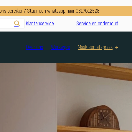
e ons bereiken? Stuur een whatsapp naar 0317612528
Klantenservice
Service en onderhoud
Over ons
Werkwijze
Maak een afspraak