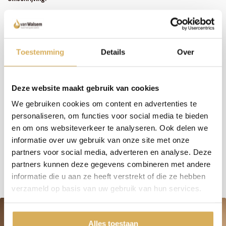
Zoals je misschien hebt gemerkt, hebben we een uitgebreid assortiment. In plaats van
het bijhouden van omschrijvingen bij alle haarden en kachels, investeren wij liever in
persoonlijk contact en advies. We nemen de tijd om samen met jou de perfecte haard
te vinden. Wil je meer weten over dit product of welke haard het beste in jouw situatie
past? Bel, mail of maak een afspraak om bij ons langs te komen - we staan klaar met een
Toestemming
Details
Over
glimlach (en een kop koffie, als je wilt)!
Deze website maakt gebruik van cookies
Meer weten over onze haarden?
We gebruiken cookies om content en advertenties te
Neem contact op
personaliseren, om functies voor social media te bieden
en om ons websiteverkeer te analyseren. Ook delen we
informatie over uw gebruik van onze site met onze
Specificaties:
partners voor social media, adverteren en analyse. Deze
partners kunnen deze gegevens combineren met andere
informatie die u aan ze heeft verstrekt of die ze hebben
verzameld op basis van uw gebruik van hun services.
Alles toestaan