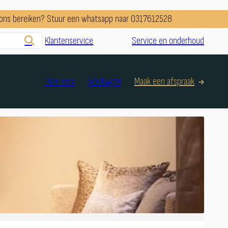
e ons bereiken? Stuur een whatsapp naar 0317612528
Klantenservice
Service en onderhoud
Over ons
Werkwijze
Maak een afspraak