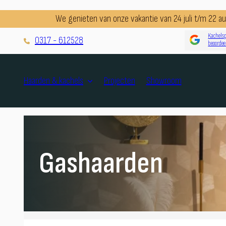
We genieten van onze vakantie van 24 juli t/m 22 
Kachelsp
0317 - 612528
beoordee
Projecten
Showroom
Haarden & kachels
Gashaarden