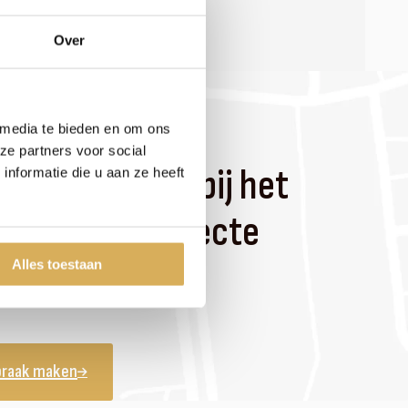
Over
eneweg 15b, 3911 PD Rhenen
 media te bieden en om ons
ze partners voor social
 ons je helpen bij het
nformatie die u aan ze heeft
en van de perfecte
el of haard
Alles toestaan
praak maken