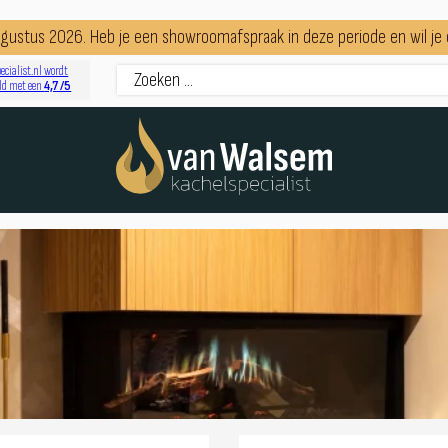
augustus 2026. Heb je een showroomafspraak in deze periode en wil j
ecialist.nl wordt
4,7 /5
ld met een