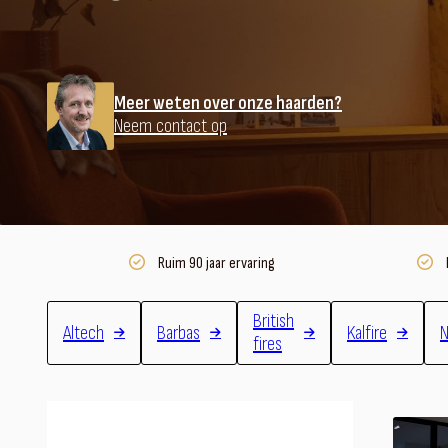
Meer weten over onze haarden?
Neem contact op
Ruim 90 jaar ervaring
British
Altech
Barbas
Kalfire
N
fires