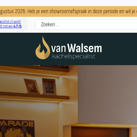
augustus 2026. Heb je een showroomafspraak in deze periode en wil j
ecialist.nl wordt
4,7 /5
ld met een