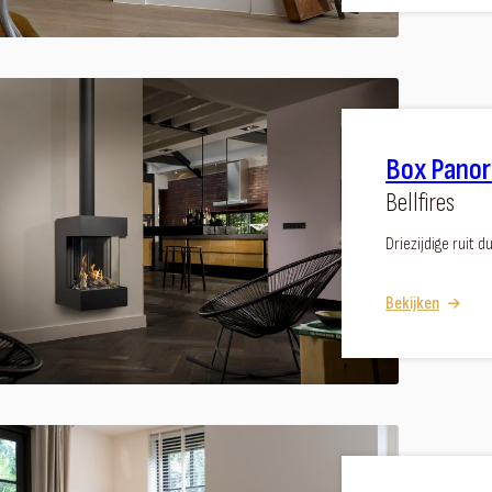
Box Pano
Bellfires
Driezijdige ruit
Bekijken