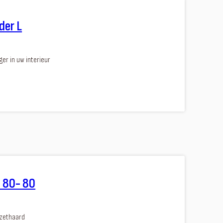
der L
er in uw interieur
l 80- 80
nzethaard