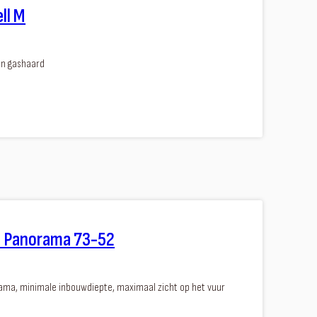
ell M
ten gashaard
l Panorama 73-52
ama, minimale inbouwdiepte, maximaal zicht op het vuur