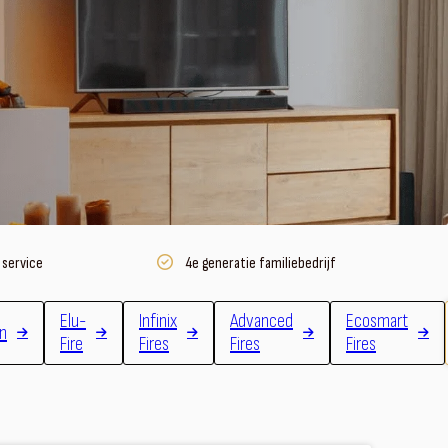
 service
4e generatie familiebedrijf
Elu-
Infinix
Advanced
Ecosmart
en
Fire
Fires
Fires
Fires