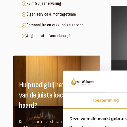
Ruim 90 jaar ervaring
Eigen service & montageteam
Persoonlijke en vakkundige service
4e generatie familiebedrijf
Hulp nodig bij het vinden
van de juiste kachel of
Toestemming
haard?
Deze website maakt gebruik
Kom langs in onze showroom voor