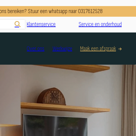
e ons bereiken? Stuur een whatsapp naar 0317612528
Klantenservice
Service en onderhoud
Over ons
Werkwijze
Maak een afspraak