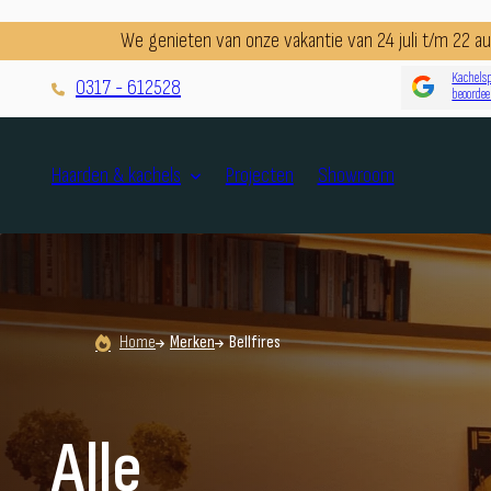
We genieten van onze vakantie van 24 juli t/m 22 
Kachelsp
0317 - 612528
beoordee
Projecten
Showroom
Haarden & kachels
Home
Merken
Bellfires
Alle