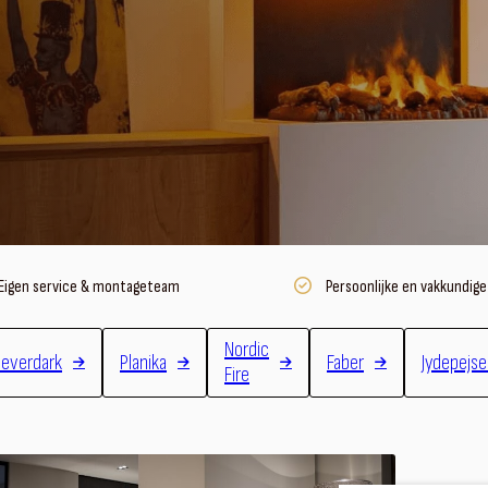
Eigen service & montageteam
Persoonlijke en vakkundige
Nordic
everdark
Planika
Faber
Jydepejs
Fire