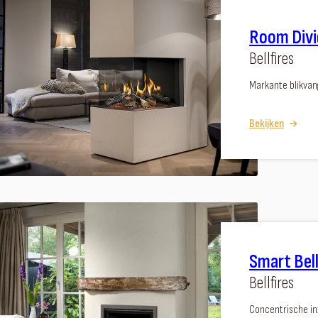
Room Divi
Bellfires
Markante blikvang
Bekijken
Smart Bel
Bellfires
Concentrische i