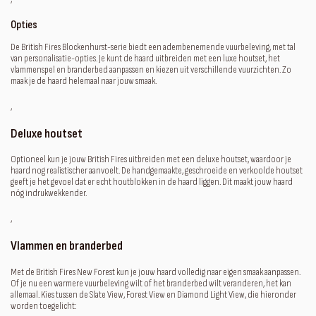
Opties
De British Fires Blockenhurst-serie biedt een adembenemende vuurbeleving, met tal
van personalisatie-opties. Je kunt de haard uitbreiden met een luxe houtset, het
vlammenspel en branderbed aanpassen en kiezen uit verschillende vuurzichten. Zo
maak je de haard helemaal naar jouw smaak.
‚
Deluxe houtset
Optioneel kun je jouw British Fires uitbreiden met een deluxe houtset, waardoor je
haard nog realistischer aanvoelt. De handgemaakte, geschroeide en verkoolde houtset
geeft je het gevoel dat er echt houtblokken in de haard liggen. Dit maakt jouw haard
nóg indrukwekkender.
‚
Vlammen en branderbed
Met de British Fires New Forest kun je jouw haard volledig naar eigen smaak aanpassen.
Of je nu een warmere vuurbeleving wilt of het branderbed wilt veranderen, het kan
allemaal. Kies tussen de Slate View, Forest View en Diamond Light View, die hieronder
worden toegelicht: