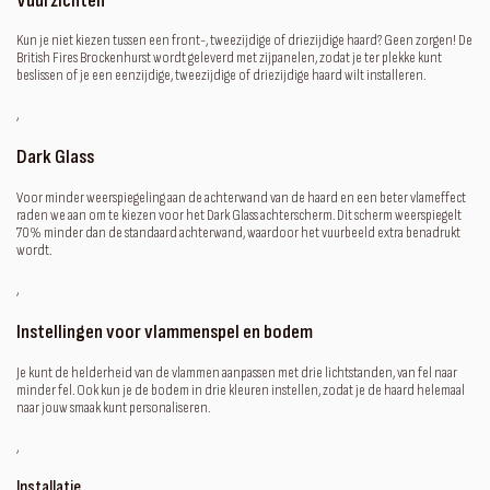
Vuurzichten
Kun je niet kiezen tussen een front-, tweezijdige of driezijdige haard? Geen zorgen! De
British Fires Brockenhurst wordt geleverd met zijpanelen, zodat je ter plekke kunt
beslissen of je een eenzijdige, tweezijdige of driezijdige haard wilt installeren.
‚
Dark Glass
Voor minder weerspiegeling aan de achterwand van de haard en een beter vlameffect
raden we aan om te kiezen voor het Dark Glass achterscherm. Dit scherm weerspiegelt
70% minder dan de standaard achterwand, waardoor het vuurbeeld extra benadrukt
wordt.
‚
Instellingen voor vlammenspel en bodem
Je kunt de helderheid van de vlammen aanpassen met drie lichtstanden, van fel naar
minder fel. Ook kun je de bodem in drie kleuren instellen, zodat je de haard helemaal
naar jouw smaak kunt personaliseren.
‚
Installatie