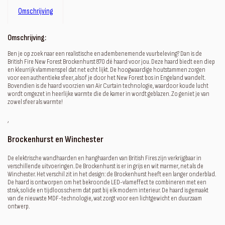
Omschrijving
Omschrijving:
Ben je op zoek naar een realistische en adembenemende vuurbeleving? Dan is de
British Fire New Forest Brockenhurst 870 dé haard voor jou. Deze haard biedt een diep
en kleurrijk vlammenspel dat net echt lijkt. De hoogwaardige houtstammen zorgen
voor een authentieke sfeer, alsof je door het New Forest bos in Engeland wandelt.
Bovendien is de haard voorzien van Air Curtain technologie, waardoor koude lucht
wordt omgezet in heerlijke warmte die de kamer in wordt geblazen. Zo geniet je van
zowel sfeer als warmte!
‚
Brockenhurst en Winchester
De elektrische wandhaarden en hanghaarden van British Fires zijn verkrijgbaar in
verschillende uitvoeringen. De Brockenhurst is er in grijs en wit marmer, net als de
Winchester. Het verschil zit in het design: de Brockenhurst heeft een langer onderblad.
De haard is ontworpen om het bekroonde LED-vlameffect te combineren met een
strak, solide en tijdloos scherm dat past bij elk modern interieur. De haard is gemaakt
van de nieuwste MDF-technologie, wat zorgt voor een lichtgewicht en duurzaam
ontwerp.
‚