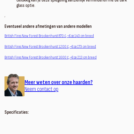
Gelukkig kan je deze spiegeling aanzienlijk verminderen me de dark
glass optie.
‚
Eventueel andere afmetingen van andere modellen
British Fires New Forest Brockenhurst 870 ¢‚¬€œ 140 cm breed
British Fires New Forest Brockenhurst 1200 ¢‚¬€œ 173 cm breed
British Fires New Forest Brockenhurst 1600 ¢‚¬€œ 213 cm breed
Meer weten over onze haarden?
Neem contact op
Specificaties: