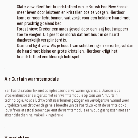
Slate view: Geef het brandstofbed van je British Fire New Forest
meer leven door leisteen en kristallen toe te voegen. Hierdoor
komt er meer licht binnen, wat zorgt voor een heldere haard met
een prachtig gloeiend bed.
Forest view: Creëer een aards gevoel door een laag houtsnippers
toe te voegen. Dit geeft de indruk dat het hout in de haard
daadwerkelijk versplinterd is.
Diamond light view: Als je houdt van schittering en sensatie, vul dan
de haard met kleine en grote kristallen. Hierdoor krijgt het
brandstofbed een kleurrijk lichtspel.
‚
Air Curtain warmtemodule
Een haard is natuurlijk niet compleet zonder verwarmingsfunctie. Daarom is de
Brockenhurst-serie uitgerust met een warmtemodule op basis van Air Curtain
technologie. Koude lucht wordt naar binnen gezogen en vervolgens verwarmd weer
uitgeblazen, en dat over de gehele breedte van de haard. Zo komt de warmte ook bij
jouw favoriete stoel terecht. Je kunt de warmtemodule eenvoudig aanpassen met een
afstandsbediening. Makkelijk in gebruik!
‚