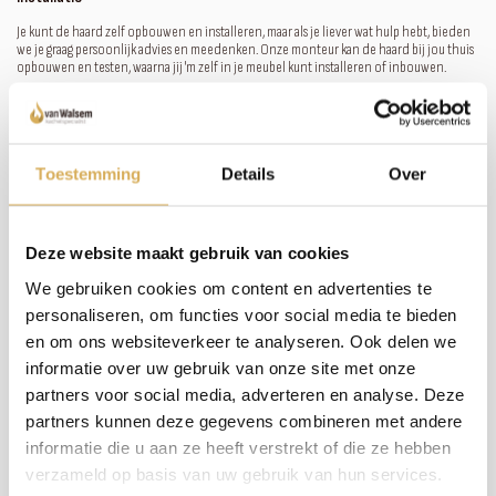
Je kunt de haard zelf opbouwen en installeren, maar als je liever wat hulp hebt, bieden
we je graag persoonlijk advies en meedenken. Onze monteur kan de haard bij jou thuis
opbouwen en testen, waarna jij 'm zelf in je meubel kunt installeren of inbouwen.
‚
Haard + meubel door ons
Toestemming
Details
Over
Als je een totaalplaatje wilt, brainstormen we graag met je over de mogelijkheden. We
schetsen een meubel, maken een 3D-tekening en bespreken de details in onze
showroom. Vervolgens meten we de situatie bij je thuis in, zodat we jouw
droommeubel met haard kunnen realiseren.
Deze website maakt gebruik van cookies
‚
We gebruiken cookies om content en advertenties te
personaliseren, om functies voor social media te bieden
Interieurbouwer
en om ons websiteverkeer te analyseren. Ook delen we
informatie over uw gebruik van onze site met onze
Als je een meubel wilt laten maken door een interieurbouwer, laten we dat graag soepel
verlopen. We delen onze expertise en ervaring met jouw interieurbouwer, zodat jouw
partners voor social media, adverteren en analyse. Deze
droommeubel met haard werkelijkheid wordt.
partners kunnen deze gegevens combineren met andere
‚
informatie die u aan ze heeft verstrekt of die ze hebben
verzameld op basis van uw gebruik van hun services.
Service