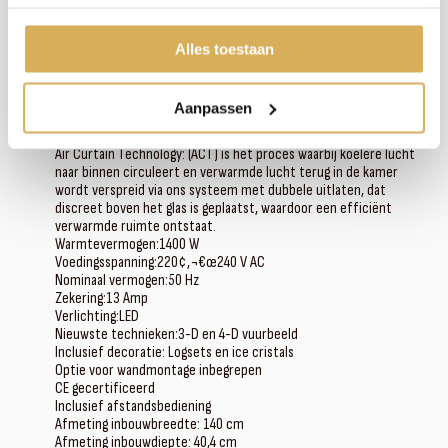
Bij een storing of defect komt onze eigen servicemonteur langs. Zo kunnen we snel
schakelen en zorgen we ervoor dat jouw vuurbeleving zo zorgeloos mogelijk blijft.
Alles toestaan
‚
Aanpassen
Specificaties en eigenschappen
Air Curtain Technology: (ACT) is het proces waarbij koelere lucht
naar binnen circuleert en verwarmde lucht terug in de kamer
wordt verspreid via ons systeem met dubbele uitlaten, dat
discreet boven het glas is geplaatst, waardoor een efficiënt
verwarmde ruimte ontstaat.
Warmtevermogen:1400 W
Voedingsspanning:220¢‚¬€œ240 V AC
Nominaal vermogen:50 Hz
Zekering:13 Amp
Verlichting:LED
Nieuwste technieken:3-D en 4-D vuurbeeld
Inclusief decoratie: Logsets en ice cristals
Optie voor wandmontage inbegrepen
CE gecertificeerd
Inclusief afstandsbediening
Afmeting inbouwbreedte: 140 cm
Afmeting inbouwdiepte: 40,4 cm