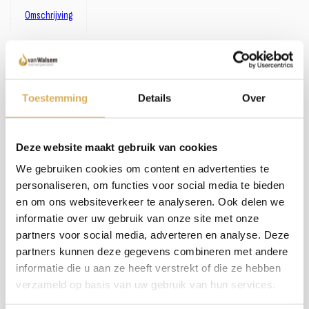
Omschrijving
Omschrijving:
Zoals je misschien hebt gemerkt, hebben we een uitgebreid assortiment. In plaats van
het bijhouden van omschrijvingen bij alle haarden en kachels, investeren wij liever in
persoonlijk contact en advies. We nemen de tijd om samen met jou de perfecte haard
Toestemming
Details
Over
te vinden. Wil je meer weten over dit product of welke haard het beste in jouw situatie
past? Bel, mail of maak een afspraak om bij ons langs te komen - we staan klaar met een
glimlach (en een kop koffie, als je wilt)!
Deze website maakt gebruik van cookies
We gebruiken cookies om content en advertenties te
Meer weten over onze haarden?
personaliseren, om functies voor social media te bieden
Neem contact op
en om ons websiteverkeer te analyseren. Ook delen we
informatie over uw gebruik van onze site met onze
partners voor social media, adverteren en analyse. Deze
partners kunnen deze gegevens combineren met andere
Specificaties:
informatie die u aan ze heeft verstrekt of die ze hebben
verzameld op basis van uw gebruik van hun services.