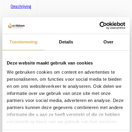
Omschrijving
Omschrijving:
Zoals je misschien hebt gemerkt, hebben we een uitgebreid assortiment. In plaats van
het bijhouden van omschrijvingen bij alle haarden en kachels, investeren wij liever in
persoonlijk contact en advies. We nemen de tijd om samen met jou de perfecte haard
Toestemming
Details
Over
te vinden. Wil je meer weten over dit product of welke haard het beste in jouw situatie
past? Bel, mail of maak een afspraak om bij ons langs te komen - we staan klaar met een
glimlach (en een kop koffie, als je wilt)!
Deze website maakt gebruik van cookies
We gebruiken cookies om content en advertenties te
Meer weten over onze haarden?
personaliseren, om functies voor social media te bieden
Neem contact op
en om ons websiteverkeer te analyseren. Ook delen we
informatie over uw gebruik van onze site met onze
partners voor social media, adverteren en analyse. Deze
partners kunnen deze gegevens combineren met andere
Specificaties:
informatie die u aan ze heeft verstrekt of die ze hebben
verzameld op basis van uw gebruik van hun services.