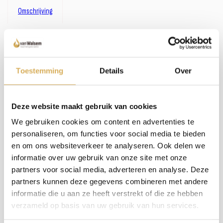
Omschrijving
Omschrijving:
Zoals je misschien hebt gemerkt, hebben we een uitgebreid assortiment. In plaats van
het bijhouden van omschrijvingen bij alle haarden en kachels, investeren wij liever in
persoonlijk contact en advies. We nemen de tijd om samen met jou de perfecte haard
Toestemming
Details
Over
te vinden. Wil je meer weten over dit product of welke haard het beste in jouw situatie
past? Bel, mail of maak een afspraak om bij ons langs te komen - we staan klaar met een
glimlach (en een kop koffie, als je wilt)!
Deze website maakt gebruik van cookies
We gebruiken cookies om content en advertenties te
Meer weten over onze haarden?
personaliseren, om functies voor social media te bieden
Neem contact op
en om ons websiteverkeer te analyseren. Ook delen we
informatie over uw gebruik van onze site met onze
partners voor social media, adverteren en analyse. Deze
partners kunnen deze gegevens combineren met andere
Specificaties:
informatie die u aan ze heeft verstrekt of die ze hebben
verzameld op basis van uw gebruik van hun services.