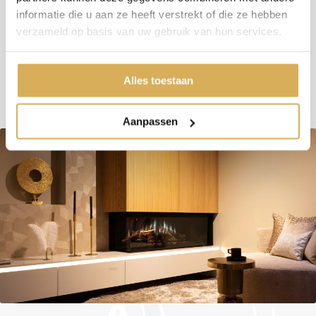
Vuurzicht
Front
informatie die u aan ze heeft verstrekt of die ze hebben
Minimaal vermogen
3 kW
verzameld op basis van uw gebruik van hun services.
Maximaal vermogen
8 kW
Alles toestaan
Aanpassen