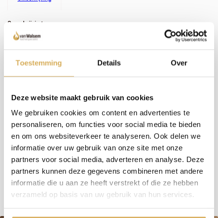
Omschrijving:
Zoals je misschien hebt gemerkt, hebben we een uitgebreid assortiment. In plaats van
het bijhouden van omschrijvingen bij alle haarden en kachels, investeren wij liever in
persoonlijk contact en advies. We nemen de tijd om samen met jou de perfecte haard
te vinden. Wil je meer weten over dit product of welke haard het beste in jouw situatie
Toestemming
Details
Over
past? Bel, mail of maak een afspraak om bij ons langs te komen - we staan klaar met een
glimlach (en een kop koffie, als je wilt)!
Deze website maakt gebruik van cookies
We gebruiken cookies om content en advertenties te
Meer weten over onze haarden?
personaliseren, om functies voor social media te bieden
Neem contact op
en om ons websiteverkeer te analyseren. Ook delen we
informatie over uw gebruik van onze site met onze
partners voor social media, adverteren en analyse. Deze
Specificaties:
partners kunnen deze gegevens combineren met andere
informatie die u aan ze heeft verstrekt of die ze hebben
verzameld op basis van uw gebruik van hun services.