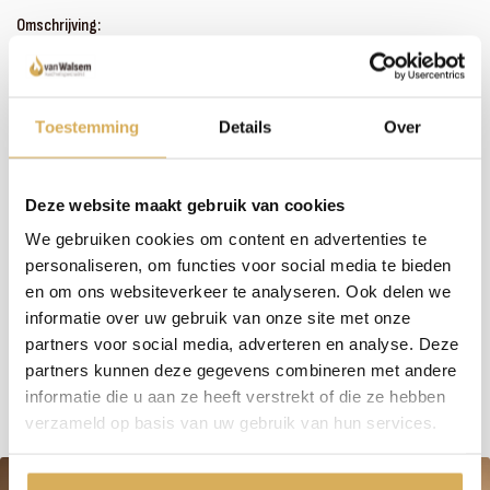
Omschrijving:
Zoals je misschien hebt gemerkt, hebben we een uitgebreid assortiment. In plaats van
het bijhouden van omschrijvingen bij alle haarden en kachels, investeren wij liever in
persoonlijk contact en advies. We nemen de tijd om samen met jou de perfecte haard
te vinden. Wil je meer weten over dit product of welke haard het beste in jouw situatie
Toestemming
Details
Over
past? Bel, mail of maak een afspraak om bij ons langs te komen - we staan klaar met een
glimlach (en een kop koffie, als je wilt)!
Deze website maakt gebruik van cookies
Meer weten over onze haarden?
We gebruiken cookies om content en advertenties te
Neem contact op
personaliseren, om functies voor social media te bieden
en om ons websiteverkeer te analyseren. Ook delen we
informatie over uw gebruik van onze site met onze
partners voor social media, adverteren en analyse. Deze
Specificaties:
partners kunnen deze gegevens combineren met andere
informatie die u aan ze heeft verstrekt of die ze hebben
verzameld op basis van uw gebruik van hun services.