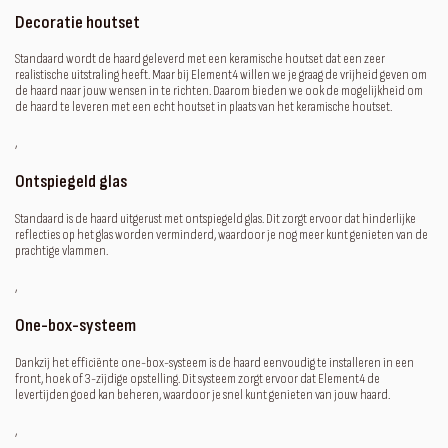
Decoratie houtset
Standaard wordt de haard geleverd met een keramische houtset dat een zeer
realistische uitstraling heeft. Maar bij Element4 willen we je graag de vrijheid geven om
de haard naar jouw wensen in te richten. Daarom bieden we ook de mogelijkheid om
de haard te leveren met een echt houtset in plaats van het keramische houtset.
‚
Ontspiegeld glas
Standaard is de haard uitgerust met ontspiegeld glas. Dit zorgt ervoor dat hinderlijke
reflecties op het glas worden verminderd, waardoor je nog meer kunt genieten van de
prachtige vlammen.
‚
One-box-systeem
Dankzij het efficiënte one-box-systeem is de haard eenvoudig te installeren in een
front, hoek of 3-zijdige opstelling. Dit systeem zorgt ervoor dat Element4 de
levertijden goed kan beheren, waardoor je snel kunt genieten van jouw haard.
‚