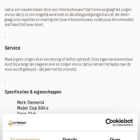
Laat je een meubel maken door een interieurbouwer? Dat horen we graag! We zorgen
ervoor dat jij zo min mogelijk werk hebt en dat alles goed geregeld wordt. We delen
graag onze expertise en ervaring met jouw interieurbouwer, zodat jouw droommeubel
met haard tot leven komt.
‚
Service
Maak je geen zorgen als er een storing of defect optreedt. Onze eigen servicemonteur
komt bij je langs. We reageren snel en zorgen ervoor dat je niet van het kastje naar de
muur wordt gestuurd - dat past niet bij onze stijl.
‚
Specificaties & eigenschappen
Merk: Element4
Model: Club 80H e
Serie: Club
Brandstof: Elektrisch
Vuurzicht: front/tweezijdig/driezijdig
Instelbare vlam: ja
Type kachel: inbouw
Toestemming
Details
Over