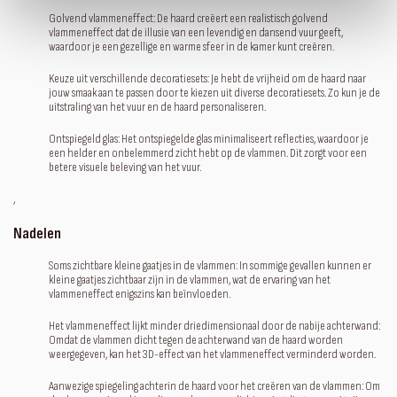
Golvend vlammeneffect: De haard creëert een realistisch golvend
vlammeneffect dat de illusie van een levendig en dansend vuur geeft,
waardoor je een gezellige en warme sfeer in de kamer kunt creëren.
Keuze uit verschillende decoratiesets: Je hebt de vrijheid om de haard naar
jouw smaak aan te passen door te kiezen uit diverse decoratiesets. Zo kun je de
uitstraling van het vuur en de haard personaliseren.
Ontspiegeld glas: Het ontspiegelde glas minimaliseert reflecties, waardoor je
een helder en onbelemmerd zicht hebt op de vlammen. Dit zorgt voor een
betere visuele beleving van het vuur.
‚
Nadelen
Soms zichtbare kleine gaatjes in de vlammen: In sommige gevallen kunnen er
kleine gaatjes zichtbaar zijn in de vlammen, wat de ervaring van het
vlammeneffect enigszins kan beïnvloeden.
Het vlammeneffect lijkt minder driedimensionaal door de nabije achterwand:
Omdat de vlammen dicht tegen de achterwand van de haard worden
weergegeven, kan het 3D-effect van het vlammeneffect verminderd worden.
Aanwezige spiegeling achterin de haard voor het creëren van de vlammen: Om