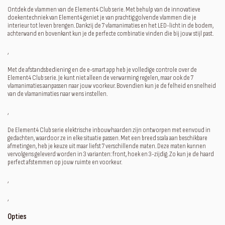
Ontdek de vlammen van de Element4 Club serie. Met behulp van de innovatieve
doekentechniek van Element4 geniet je van prachtig golvende vlammen die je
interieur tot leven brengen. Dankzij de 7 vlamanimaties en het LED-licht in de bodem,
achterwand en bovenkant kun je de perfecte combinatie vinden die bij jouw stijl past.
‚
Met de afstandsbediening en de e-smart app heb je volledige controle over de
Element4 Club serie. Je kunt niet alleen de verwarming regelen, maar ook de 7
vlamanimaties aanpassen naar jouw voorkeur. Bovendien kun je de felheid en snelheid
van de vlamanimaties naar wens instellen.
‚
De Element4 Club serie elektrische inbouwhaarden zijn ontworpen met eenvoud in
gedachten, waardoor ze in elke situatie passen. Met een breed scala aan beschikbare
afmetingen, heb je keuze uit maar liefst 7 verschillende maten. Deze maten kunnen
vervolgens geleverd worden in 3 varianten: front, hoek en 3-zijdig. Zo kun je de haard
perfect afstemmen op jouw ruimte en voorkeur.
‚
‚
Opties