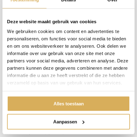
Afvoer: geen
Materiaal: plaatstaal
Kleur: zwart
verwarmingsfunctie: ja
Deze website maakt gebruik van cookies
Maximaal vermogen: 2 kW
Afmeting breedte:
80,5‚ cm
We gebruiken cookies om content en advertenties te
Afmeting diepte:
30,1 cm
personaliseren, om functies voor social media te bieden
Afmeting hoogte:
79 cm
en om ons websiteverkeer te analyseren. Ook delen we
Bediening: afstandsbediening en app
Thermostaat: ja
informatie over uw gebruik van onze site met onze
Branderdecoratie: houtstammen
partners voor social media, adverteren en analyse. Deze
‚
partners kunnen deze gegevens combineren met andere
informatie die u aan ze heeft verstrekt of die ze hebben
Voordelen en nadelen
verzameld op basis van uw gebruik van hun services.
Voordelen
Gunstige inbouwdiepte: De haard heeft een compact ontwerp dat geschikt is
Alles toestaan
voor diverse inbouwruimtes, waardoor het gemakkelijker is om de haard te
integreren in je interieur.
Aanpassen
7 regelbare vlameffecten in felheid en snelheid: Met de mogelijkheid om uit 7
verschillende vlameffecten te kiezen, kun je de sfeer en intensiteit van het
vuur aanpassen aan je persoonlijke voorkeur en de ambiance van de ruimte.