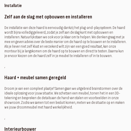
Installatie
Zelf aan de slag met opbouwen en installeren
De installatie van deze haard is eenvoudig dankzij het plug-and-play systeem. De haard
wordt bijna volledig geleverd, zodat je zelf aan de slag kunt met opbouwen en
installeren. Natuurlijk staan we ook voor je klaar om te helpen. We denken graag met je
mee en geven advies over de beste manier om de haard op te bouwen en te installeren.
Als je liever niet zelf klust en verzekerd wilt zijn van een goed resultaat, kan onze
monteur bij je langskomen om de haard op te bouwen en direct te testen. Daarna kun
je ervoor kiezen om de haard zelf in je meubel te installeren of in te bouwen.
‚
Haard + meubel samen geregeld
Droom je van een compleet plaatje? Samen gaan we uitgebreid brainstormen over de
ideale oplossing voor jouw situatie. We schetsen een meubel, tonen het in een 3D-
tekening en bespreken de details aan de hand van stalen en voorbeelden in onze
showroom. Zodra we samen tot een besluit komen, meten we de situatie op en maken
we jouw droommeubel met haard werkelijkheid.
‚
Interieurbouwer