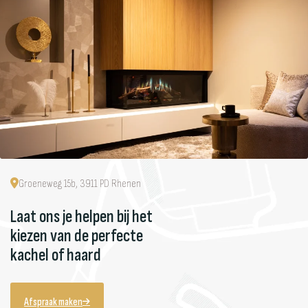
onder de elektrische haarden is 2 kW. Een gas- of houthaard begint
meestal bij de 2 kW en gaat tot 8 ƒ¡ 9 kW. We krijgen soms van
klanten te horen dat ze hun ruimte wel kunnen verwarmen, maar dan
gaat het vaak om kleinere ruimtes die goed geïsoleerd zijn
Groeneweg 15b, 3911 PD Rhenen
Laat ons je helpen bij het
kiezen van de perfecte
kachel of haard
Afspraak maken