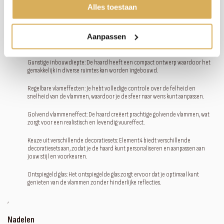
‚
Alles toestaan
Kenmerken van Element 4 Modore/Bidore/Trisore 100e
Aanpassen
Voordelen
Gunstige inbouwdiepte: De haard heeft een compact ontwerp waardoor het
gemakkelijk in diverse ruimtes kan worden ingebouwd.
Regelbare vlameffecten: Je hebt volledige controle over de felheid en
snelheid van de vlammen, waardoor je de sfeer naar wens kunt aanpassen.
Golvend vlammeneffect: De haard creëert prachtige golvende vlammen, wat
zorgt voor een realistisch en levendig vuureffect.
Keuze uit verschillende decoratiesets: Element4 biedt verschillende
decoratiesets aan, zodat je de haard kunt personaliseren en aanpassen aan
jouw stijl en voorkeuren.
Ontspiegeld glas: Het ontspiegelde glas zorgt ervoor dat je optimaal kunt
genieten van de vlammen zonder hinderlijke reflecties.
‚
Nadelen