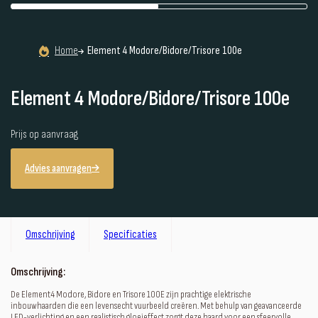
Home
Element 4 Modore/Bidore/Trisore 100e
Element 4 Modore/Bidore/Trisore 100e
Prijs op aanvraag
Advies aanvragen
Omschrijving
Specificaties
Omschrijving:
De Element4 Modore, Bidore en Trisore 100E zijn prachtige elektrische
inbouwhaarden die een levensecht vuurbeeld creëren. Met behulp van geavanceerde
LED-verlichting en een realistisch gloeieffect zorgt deze haard voor een sfeervolle