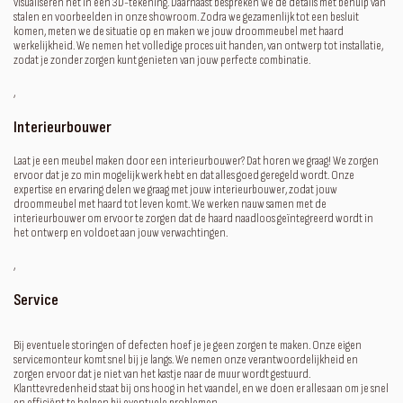
visualiseren het in een 3D-tekening. Daarnaast bespreken we de details met behulp van
stalen en voorbeelden in onze showroom. Zodra we gezamenlijk tot een besluit
komen, meten we de situatie op en maken we jouw droommeubel met haard
werkelijkheid. We nemen het volledige proces uit handen, van ontwerp tot installatie,
zodat je zonder zorgen kunt genieten van jouw perfecte combinatie.
‚
Interieurbouwer
Laat je een meubel maken door een interieurbouwer? Dat horen we graag! We zorgen
ervoor dat je zo min mogelijk werk hebt en dat alles goed geregeld wordt. Onze
expertise en ervaring delen we graag met jouw interieurbouwer, zodat jouw
droommeubel met haard tot leven komt. We werken nauw samen met de
interieurbouwer om ervoor te zorgen dat de haard naadloos geïntegreerd wordt in
het ontwerp en voldoet aan jouw verwachtingen.
‚
Service
Bij eventuele storingen of defecten hoef je je geen zorgen te maken. Onze eigen
servicemonteur komt snel bij je langs. We nemen onze verantwoordelijkheid en
zorgen ervoor dat je niet van het kastje naar de muur wordt gestuurd.
Klanttevredenheid staat bij ons hoog in het vaandel, en we doen er alles aan om je snel
en efficiënt te helpen bij eventuele problemen.