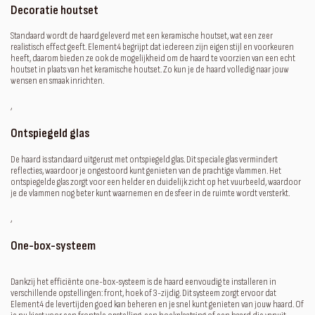
Decoratie houtset
Standaard wordt de haard geleverd met een keramische houtset, wat een zeer
realistisch effect geeft. Element4 begrijpt dat iedereen zijn eigen stijl en voorkeuren
heeft, daarom bieden ze ook de mogelijkheid om de haard te voorzien van een echt
houtset in plaats van het keramische houtset. Zo kun je de haard volledig naar jouw
wensen en smaak inrichten.
‚
Ontspiegeld glas
De haard is standaard uitgerust met ontspiegeld glas. Dit speciale glas vermindert
reflecties, waardoor je ongestoord kunt genieten van de prachtige vlammen. Het
ontspiegelde glas zorgt voor een helder en duidelijk zicht op het vuurbeeld, waardoor
je de vlammen nog beter kunt waarnemen en de sfeer in de ruimte wordt versterkt.
‚
One-box-systeem
Dankzij het efficiënte one-box-systeem is de haard eenvoudig te installeren in
verschillende opstellingen: front, hoek of 3-zijdig. Dit systeem zorgt ervoor dat
Element4 de levertijden goed kan beheren en je snel kunt genieten van jouw haard. Of