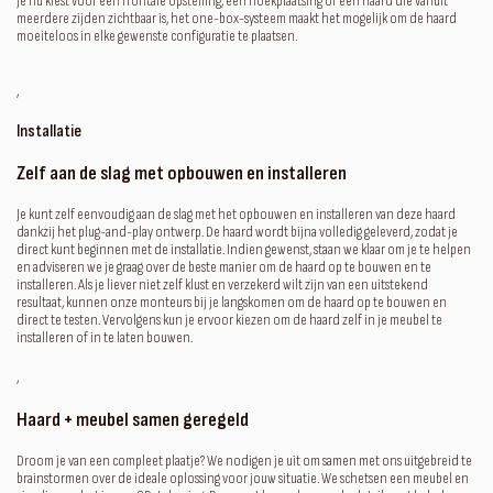
je nu kiest voor een frontale opstelling, een hoekplaatsing of een haard die vanuit
meerdere zijden zichtbaar is, het one-box-systeem maakt het mogelijk om de haard
moeiteloos in elke gewenste configuratie te plaatsen.
‚
Installatie
Zelf aan de slag met opbouwen en installeren
Je kunt zelf eenvoudig aan de slag met het opbouwen en installeren van deze haard
dankzij het plug-and-play ontwerp. De haard wordt bijna volledig geleverd, zodat je
direct kunt beginnen met de installatie. Indien gewenst, staan we klaar om je te helpen
en adviseren we je graag over de beste manier om de haard op te bouwen en te
installeren. Als je liever niet zelf klust en verzekerd wilt zijn van een uitstekend
resultaat, kunnen onze monteurs bij je langskomen om de haard op te bouwen en
direct te testen. Vervolgens kun je ervoor kiezen om de haard zelf in je meubel te
installeren of in te laten bouwen.
‚
Haard + meubel samen geregeld
Droom je van een compleet plaatje? We nodigen je uit om samen met ons uitgebreid te
brainstormen over de ideale oplossing voor jouw situatie. We schetsen een meubel en