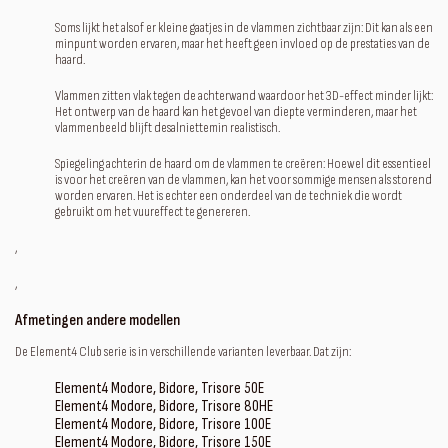
Soms lijkt het alsof er kleine gaatjes in de vlammen zichtbaar zijn: Dit kan als een
minpunt worden ervaren, maar het heeft geen invloed op de prestaties van de
haard.
Vlammen zitten vlak tegen de achterwand waardoor het 3D-effect minder lijkt:
Het ontwerp van de haard kan het gevoel van diepte verminderen, maar het
vlammenbeeld blijft desalniettemin realistisch.
Spiegeling achterin de haard om de vlammen te creëren: Hoewel dit essentieel
is voor het creëren van de vlammen, kan het voor sommige mensen als storend
worden ervaren. Het is echter een onderdeel van de techniek die wordt
gebruikt om het vuureffect te genereren.
‚
‚
Afmetingen andere modellen
De Element4 Club serie is in verschillende varianten leverbaar. Dat zijn:
Element4 Modore, Bidore, Trisore 50E
Element4 Modore, Bidore, Trisore 80HE
Element4 Modore, Bidore, Trisore 100E
Element4 Modore, Bidore, Trisore 150E