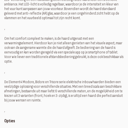
ambiance. Het LED-licht is volledig regelbaar, waardoor je de intensiteit en kleur van
het vuur kunt aanpassen aan jouw voorkeur. Bovendien wordt de haard standaard
geleverd met anti-reflectie (AR) glas, waardoor je een ongehinderd zicht hebt op de
vlammen en het vuurbeeld optimaal tot zijn recht komt.
‚
Om het comfort compleet te maken, is de haard uitgerust met een
verwarmingselement. Hierdoor kun je niet alleen genieten van het visuele aspect, maar
ook van de aangename warmte die de haard afgeeft. De bediening van de haard is
eenvoudig en kan worden geregeld via een speciale app op je smartphone of tablet.
Voor wie liever een traditionele afstandsbediening gebruikt, is deze ook beschikbaar als
optie.
‚
De Element4 Modore, Bidore en Trisore serie elektrische inbouwhaarden bieden een
veelzijdige oplossing voor verschillende situaties. Met een breed scala aan beschikbare
afmetingen, bestaande uit maar liefst 6 verschillende maten, en de mogelijkheid om te
kiezen uit 3 varianten (front, hoek en 3-zijdig), is er altijd een haard die perfect aansluit
bij jouw wensen en ruimte.
‚
Opties