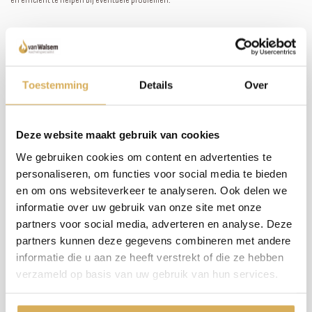
‚
Specificaties & eigenschappen
Merk: Element4
Toestemming
Details
Over
Model: Modore, Bidore, Trisore 100E
Serie: Club
Brandstof: Elektrisch
Vuurzicht: front/tweezijdig/driezijdig
Deze website maakt gebruik van cookies
Instelbare vlam: ja
We gebruiken cookies om content en advertenties te
Type kachel: inbouw
Afvoer: geen
personaliseren, om functies voor social media te bieden
Materiaal: plaatstaal
en om ons websiteverkeer te analyseren. Ook delen we
Kleur: zwart
informatie over uw gebruik van onze site met onze
verwarmingsfunctie: ja
Maximaal vermogen: 2 kW
partners voor social media, adverteren en analyse. Deze
Afmeting breedte:
100,4‚ cm‚
partners kunnen deze gegevens combineren met andere
Afmeting diepte:
31,6 cm
informatie die u aan ze heeft verstrekt of die ze hebben
Afmeting hoogte:
35,7 cm
Bediening: afstandsbediening en app
verzameld op basis van uw gebruik van hun services.
Thermostaat: ja
Branderdecoratie: houtstammen