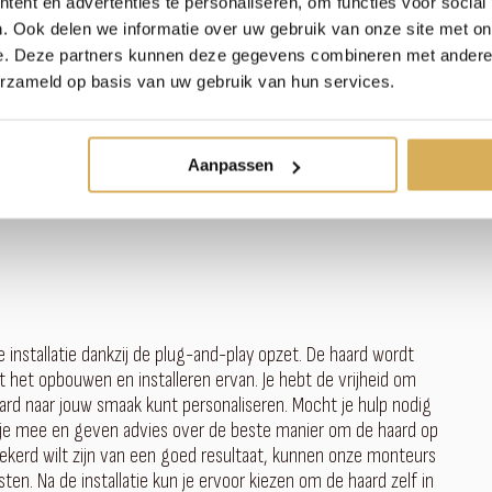
ent en advertenties te personaliseren, om functies voor social
. Ook delen we informatie over uw gebruik van onze site met on
e. Deze partners kunnen deze gegevens combineren met andere i
erzameld op basis van uw gebruik van hun services.
n een smart app. Met de smart app, die via wifi kan worden
 Je hebt ook de mogelijkheid om de haard te bedienen via
ver de haardinstellingen en de sfeer in de ruimte kunt
Aanpassen
 installatie dankzij de plug-and-play opzet. De haard wordt
t het opbouwen en installeren ervan. Je hebt de vrijheid om
aard naar jouw smaak kunt personaliseren. Mocht je hulp nodig
 je mee en geven advies over de beste manier om de haard op
erzekerd wilt zijn van een goed resultaat, kunnen onze monteurs
n. Na de installatie kun je ervoor kiezen om de haard zelf in