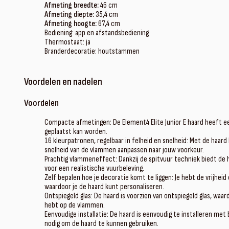
Afmeting breedte:
46 cm
Afmeting diepte:
35,4 cm
Afmeting hoogte:
67,4 cm
Bediening: app en afstandsbediening
Thermostaat: ja
Branderdecoratie: houtstammen
Voordelen en nadelen
Voordelen
Compacte afmetingen: De Element4 Elite Junior E haard heeft ee
geplaatst kan worden.
16 kleurpatronen, regelbaar in felheid en snelheid: Met de haard 
snelheid van de vlammen aanpassen naar jouw voorkeur.
Prachtig vlammeneffect: Dankzij de spitvuur techniek biedt d
voor een realistische vuurbeleving.
Zelf bepalen hoe je decoratie komt te liggen: Je hebt de vrijhe
waardoor je de haard kunt personaliseren.
Ontspiegeld glas: De haard is voorzien van ontspiegeld glas, waa
hebt op de vlammen.
Eenvoudige installatie: De haard is eenvoudig te installeren met
nodig om de haard te kunnen gebruiken.