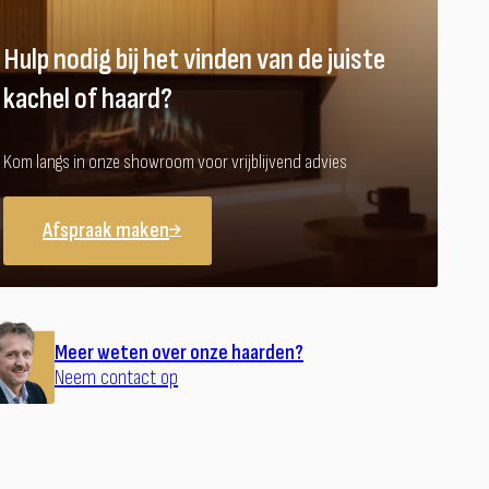
Hulp nodig bij het vinden van de juiste
kachel of haard?
Kom langs in onze showroom voor vrijblijvend advies
Afspraak maken
Meer weten over onze haarden?
Neem contact op