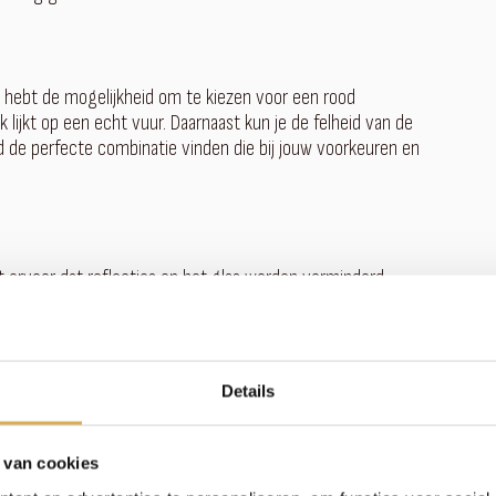
Je hebt de mogelijkheid om te kiezen voor een rood
ijkt op een echt vuur. Daarnaast kun je de felheid van de
d de perfecte combinatie vinden die bij jouw voorkeuren en
gt ervoor dat reflecties op het glas worden verminderd,
Het ontspiegelde glas verbetert het zicht op de vlammen en
Details
E haard kun je deze op elke gewenste plek plaatsen. Of het nu
je hebt de flexibiliteit om de haard te verplaatsen en te
 van cookies