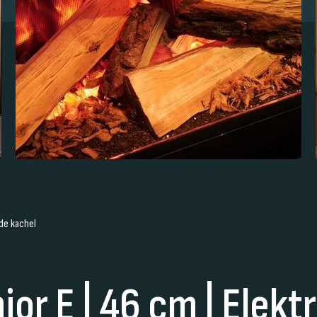
nde kachel
ior E | 46 cm | Elekt