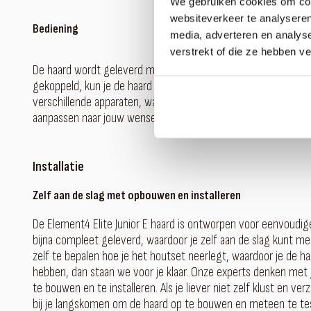
We gebruiken cookies om cont
websiteverkeer te analyseren
Bediening
media, adverteren en analys
verstrekt of die ze hebben v
De haard wordt geleverd met een handige afstandsbediening e
gekoppeld, kun je de haard eenvoudig vanaf de bank bedienen.
verschillende apparaten, waardoor je altijd de controle hebt o
aanpassen naar jouw wensen.
Installatie
Zelf aan de slag met opbouwen en installeren
De Element4 Elite Junior E haard is ontworpen voor eenvoudige
bijna compleet geleverd, waardoor je zelf aan de slag kunt me
zelf te bepalen hoe je het houtset neerlegt, waardoor je de h
hebben, dan staan we voor je klaar. Onze experts denken met
te bouwen en te installeren. Als je liever niet zelf klust en v
bij je langskomen om de haard op te bouwen en meteen te teste