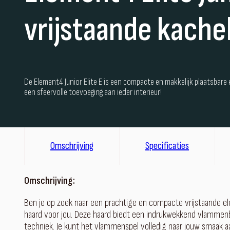
vrijstaande kache
De Element4 Junior Elite E is een compacte en makkelijk plaatsbare e
een sfeervolle toevoeging aan ieder interieur!
Omschrijving
Specificaties
Omschrijving:
Ben je op zoek naar een prachtige en compacte vrijstaande ele
haard voor jou. Deze haard biedt een indrukwekkend vlammen
techniek. Je kunt het vlammenspel volledig naar jouw smaak a