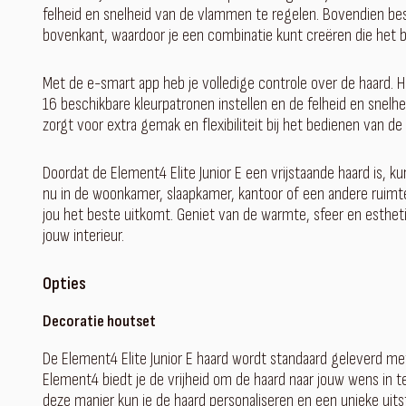
felheid en snelheid van de vlammen te regelen. Bovendien be
bovenkant, waardoor je een combinatie kunt creëren die het bes
Met de e-smart app heb je volledige controle over de haard. 
16 beschikbare kleurpatronen instellen en de felheid en snel
zorgt voor extra gemak en flexibiliteit bij het bedienen van de
Doordat de Element4 Elite Junior E een vrijstaande haard is, k
nu in de woonkamer, slaapkamer, kantoor of een andere ruimte 
jou het beste uitkomt. Geniet van de warmte, sfeer en estheti
jouw interieur.
Opties
Decoratie houtset
De Element4 Elite Junior E haard wordt standaard geleverd met
Element4 biedt je de vrijheid om de haard naar jouw wens in te
deze manier kun je de haard personaliseren en een unieke uits