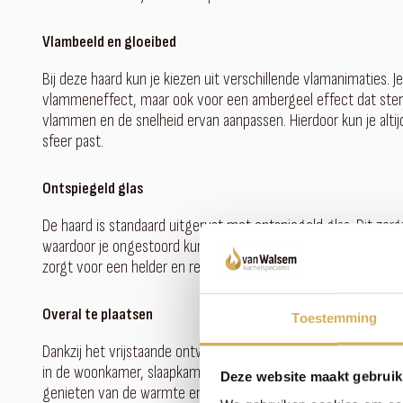
Vlambeeld en gloeibed
Bij deze haard kun je kiezen uit verschillende vlamanimaties. 
vlammeneffect, maar ook voor een ambergeel effect dat sterk l
vlammen en de snelheid ervan aanpassen. Hierdoor kun je altij
sfeer past.
Ontspiegeld glas
De haard is standaard uitgerust met ontspiegeld glas. Dit zor
waardoor je ongestoord kunt genieten van het vlammenspel. 
zorgt voor een helder en realistisch vuurbeeld.
Overal te plaatsen
Toestemming
Dankzij het vrijstaande ontwerp van de Element4 Elite Junior 
in de woonkamer, slaapkamer, kantoor of een andere ruimte is, 
Deze website maakt gebruik
genieten van de warmte en sfeer waar je maar wilt.