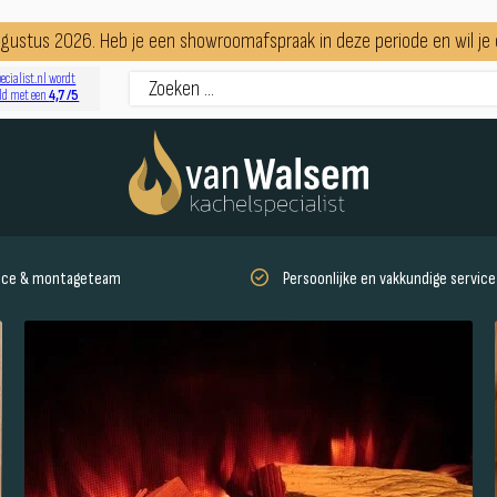
augustus 2026. Heb je een showroomafspraak in deze periode en wil j
ecialist.nl wordt
4,7 /5
ld met een
vice & montageteam
Persoonlijke en vakkundige service