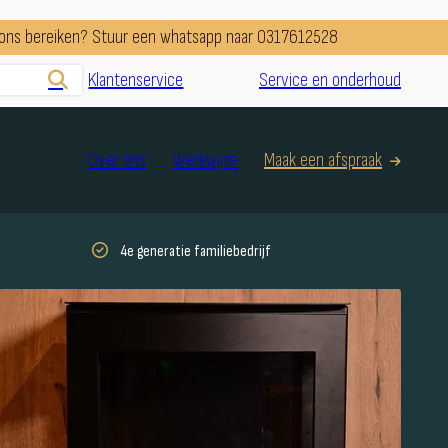
e ons bereiken? Stuur een whatsapp naar 0317612528
Klantenservice
Service en onderhoud
Over ons
Werkwijze
Maak een afspraak
4e generatie familiebedrijf