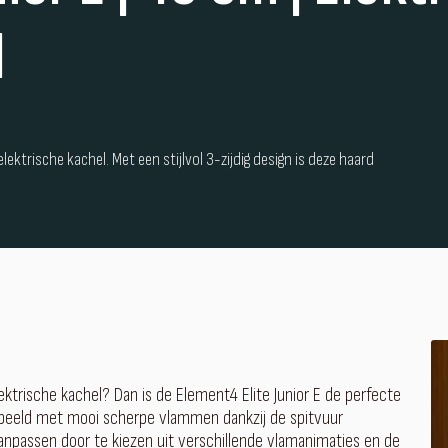
l
lektrische kachel. Met een stijlvol 3-zijdig design is deze haard
ktrische kachel? Dan is de Element4 Elite Junior E de perfecte
beeld met mooi scherpe vlammen dankzij de spitvuur
anpassen door te kiezen uit verschillende vlamanimaties en de