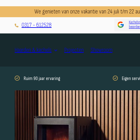
We genieten van onze vakantie van 24 juli t/m 22 
Kachelsp
0317 - 612528
beoordee
Projecten
Showroom
Haarden & kachels
Ruim 90 jaar ervaring
Eigen ser