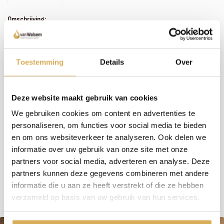
Omschrijving:
Zoals je misschien hebt gemerkt, hebben we een uitgebreid assortiment. In plaats van
het bijhouden van omschrijvingen bij alle haarden en kachels, investeren wij liever in
persoonlijk contact en advies. We nemen de tijd om samen met jou de perfecte haard
te vinden. Wil je meer weten over dit product of welke haard het beste in jouw situatie
Toestemming
Details
Over
past? Bel, mail of maak een afspraak om bij ons langs te komen - we staan klaar met een
glimlach (en een kop koffie, als je wilt)!
Deze website maakt gebruik van cookies
We gebruiken cookies om content en advertenties te
Meer weten over onze haarden?
personaliseren, om functies voor social media te bieden
Neem contact op
en om ons websiteverkeer te analyseren. Ook delen we
informatie over uw gebruik van onze site met onze
partners voor social media, adverteren en analyse. Deze
Specificaties:
partners kunnen deze gegevens combineren met andere
informatie die u aan ze heeft verstrekt of die ze hebben
verzameld op basis van uw gebruik van hun services.