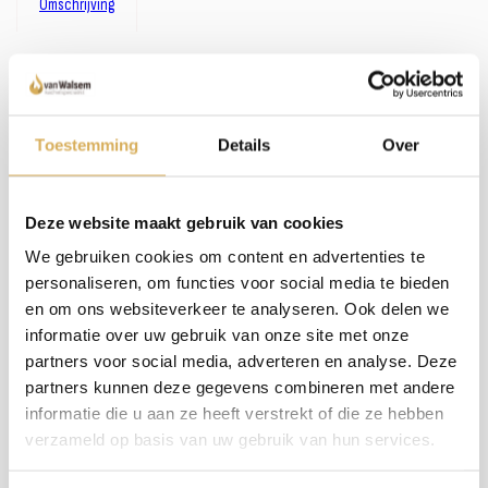
Omschrijving
Omschrijving:
Zoals je misschien hebt gemerkt, hebben we een uitgebreid assortiment. In plaats van
het bijhouden van omschrijvingen bij alle haarden en kachels, investeren wij liever in
persoonlijk contact en advies. We nemen de tijd om samen met jou de perfecte haard
Toestemming
Details
Over
te vinden. Wil je meer weten over dit product of welke haard het beste in jouw situatie
past? Bel, mail of maak een afspraak om bij ons langs te komen - we staan klaar met een
glimlach (en een kop koffie, als je wilt)!
Deze website maakt gebruik van cookies
We gebruiken cookies om content en advertenties te
Meer weten over onze haarden?
personaliseren, om functies voor social media te bieden
Neem contact op
en om ons websiteverkeer te analyseren. Ook delen we
informatie over uw gebruik van onze site met onze
partners voor social media, adverteren en analyse. Deze
Specificaties:
partners kunnen deze gegevens combineren met andere
informatie die u aan ze heeft verstrekt of die ze hebben
verzameld op basis van uw gebruik van hun services.