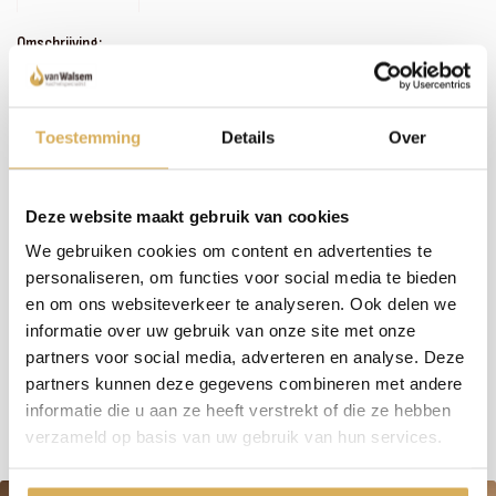
Omschrijving:
Zoals je misschien hebt gemerkt, hebben we een uitgebreid assortiment. In plaats van
het bijhouden van omschrijvingen bij alle haarden en kachels, investeren wij liever in
persoonlijk contact en advies. We nemen de tijd om samen met jou de perfecte haard
te vinden. Wil je meer weten over dit product of welke haard het beste in jouw situatie
Toestemming
Details
Over
past? Bel, mail of maak een afspraak om bij ons langs te komen - we staan klaar met een
glimlach (en een kop koffie, als je wilt)!
Deze website maakt gebruik van cookies
We gebruiken cookies om content en advertenties te
Meer weten over onze haarden?
personaliseren, om functies voor social media te bieden
Neem contact op
en om ons websiteverkeer te analyseren. Ook delen we
informatie over uw gebruik van onze site met onze
partners voor social media, adverteren en analyse. Deze
Specificaties:
partners kunnen deze gegevens combineren met andere
informatie die u aan ze heeft verstrekt of die ze hebben
verzameld op basis van uw gebruik van hun services.