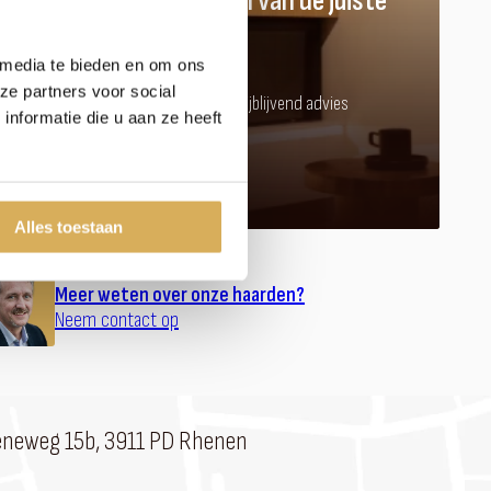
Hulp nodig bij het vinden van de juiste
kachel of haard?
 media te bieden en om ons
ze partners voor social
Kom langs in onze showroom voor vrijblijvend advies
nformatie die u aan ze heeft
Afspraak maken
Alles toestaan
Meer weten over onze haarden?
Neem contact op
eneweg 15b, 3911 PD Rhenen