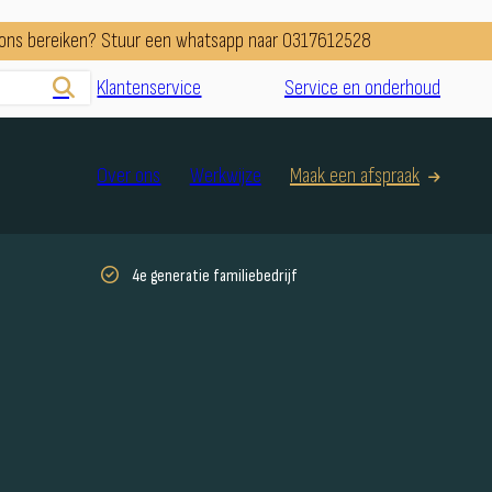
e ons bereiken? Stuur een whatsapp naar 0317612528
Klantenservice
Service en onderhoud
Over ons
Werkwijze
Maak een afspraak
4e generatie familiebedrijf