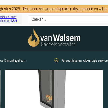
augustus 2026. Heb je een showroomafspraak in deze periode en wil j
ecialist.nl wordt
4,7 /5
ld met een
vice & montageteam
Persoonlijke en vakkundige service