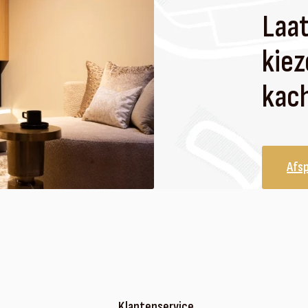
Laat
kiez
kach
Afs
Klantenservice