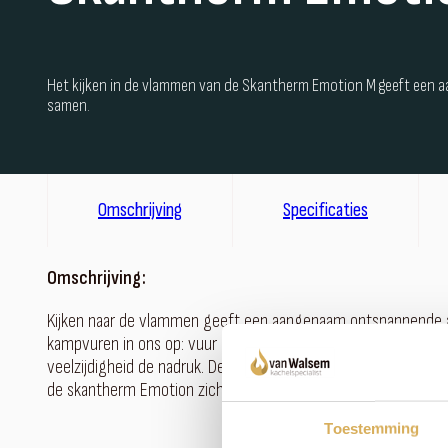
Het kijken in de vlammen van de Skantherm Emotion M geeft een
samen.
Omschrijving
Specificaties
Omschrijving:
Kijken naar de vlammen geeft een aangenaam ontspannende atm
kampvuren in ons op: vuur brengt mensen samen. De houtkach
veelzijdigheid de nadruk. Deze haard is vrijstaand en kan opt
de skantherm Emotion zich door de geringe diepte aan iedere
Toestemming