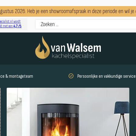
augustus 2026. Heb je een showroomafspraak in deze periode en wil j
ecialist.nl wordt
4,7 /5
ld met een
vice & montageteam
Persoonlijke en vakkundige service