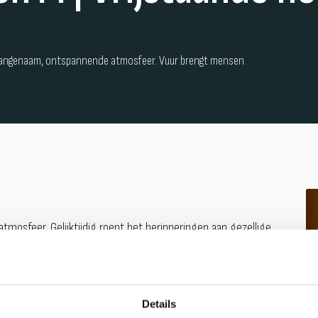
 aangenaam, ontspannende atmosfeer. Vuur brengt mensen
osfeer. Gelijktijdig roept het herinneringen aan gezellige
el Skantherm Emotion M legt hierop in zijn nieuwe
ioneel met een draaibaar bovendeel uitgerust worden. Ook past
 ruimte
Details