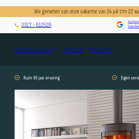
We genieten van onze vakantie van 24 juli t/m 22 
Kachelsp
0317 - 612528
beoordee
Projecten
Showroom
Haarden & kachels
Ruim 90 jaar ervaring
Eigen ser