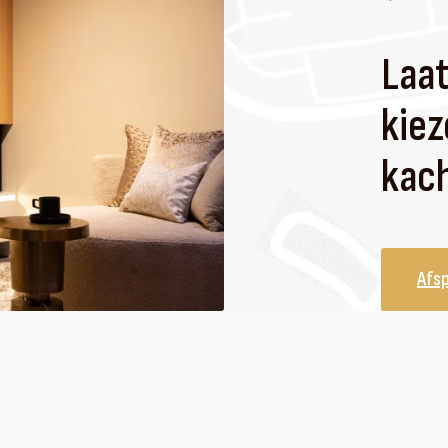
Laat
kiez
kach
Afs