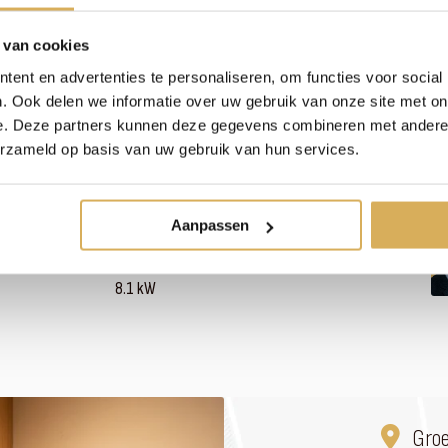
 van cookies
ent en advertenties te personaliseren, om functies voor social
. Ook delen we informatie over uw gebruik van onze site met on
80 %
e. Deze partners kunnen deze gegevens combineren met andere i
150 mm
erzameld op basis van uw gebruik van hun services.
Hout
3 zijdig
Aanpassen
3 kW
8.1 kW
Gro