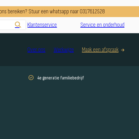
e ons bereiken? Stuur een whatsapp naar 0317612528
Klantenservice
Service en onderhoud
Over ons
Werkwijze
Maak een afspraak
4e generatie familiebedrijf