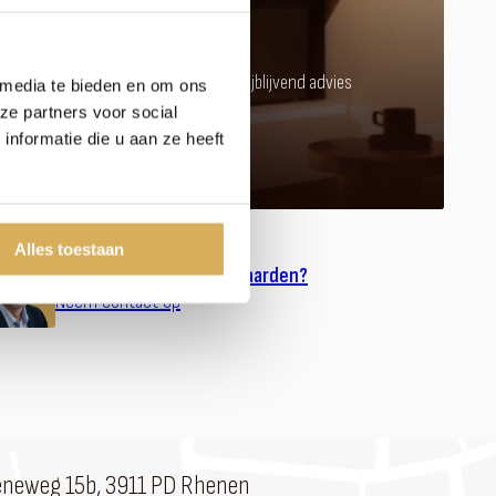
kachel of haard?
Kom langs in onze showroom voor vrijblijvend advies
 media te bieden en om ons
ze partners voor social
nformatie die u aan ze heeft
Afspraak maken
Alles toestaan
Meer weten over onze haarden?
Neem contact op
eneweg 15b, 3911 PD Rhenen