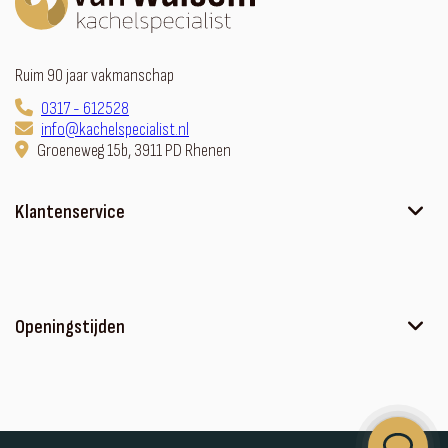
Ruim 90 jaar vakmanschap
0317 - 612528
info@kachelspecialist.nl
Groeneweg 15b, 3911 PD Rhenen
Klantenservice
Ons verhaal
Contact
Sfeerhaard met meubel
Openingstijden
Algemene voorwaarden
Privacyverklaring
Maandag
Op afspraak
Disclaimer
Dinsdag
Op afspraak
Kom in contact
Woensdag
Op afspraak
Service en onderhoud