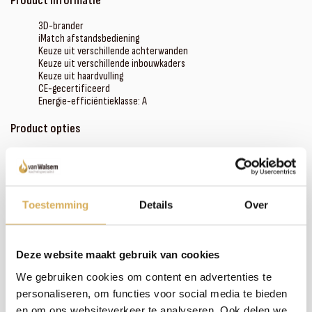
Product informatie
3D-brander
iMatch afstandsbediening
Keuze uit verschillende achterwanden
Keuze uit verschillende inbouwkaders
Keuze uit haardvulling
CE-gecertificeerd
Energie-efficiëntieklasse: A
Product opties
Ontspiegeld glas
iMatch interface
Domotica interface
Toestemming
Details
Over
Meer weten over onze haarden?
Neem contact op
Deze website maakt gebruik van cookies
We gebruiken cookies om content en advertenties te
personaliseren, om functies voor social media te bieden
Specificaties:
en om ons websiteverkeer te analyseren. Ook delen we