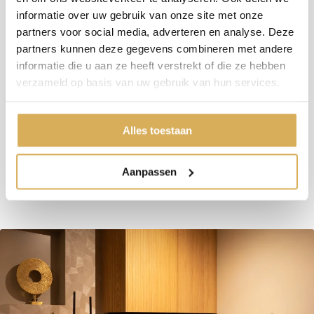
informatie over uw gebruik van onze site met onze
Rendement
84 %
partners voor social media, adverteren en analyse. Deze
partners kunnen deze gegevens combineren met andere
Rookgas afvoerdiameter
-
informatie die u aan ze heeft verstrekt of die ze hebben
Brandstof
Gas
verzameld op basis van uw gebruik van hun services.
Vuurzicht
Front
Minimaal vermogen
6.1 kW
Alles toestaan
Maximaal vermogen
8.8 kW
Aanpassen