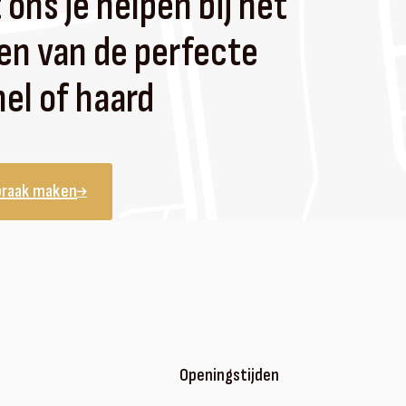
 ons je helpen bij het
en van de perfecte
el of haard
praak maken
Openingstijden