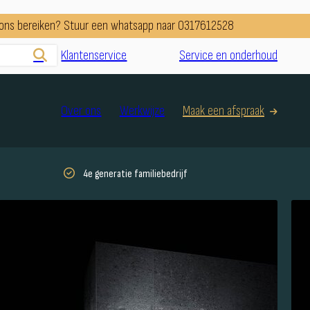
e ons bereiken? Stuur een whatsapp naar 0317612528
Klantenservice
Service en onderhoud
Over ons
Werkwijze
Maak een afspraak
4e generatie familiebedrijf