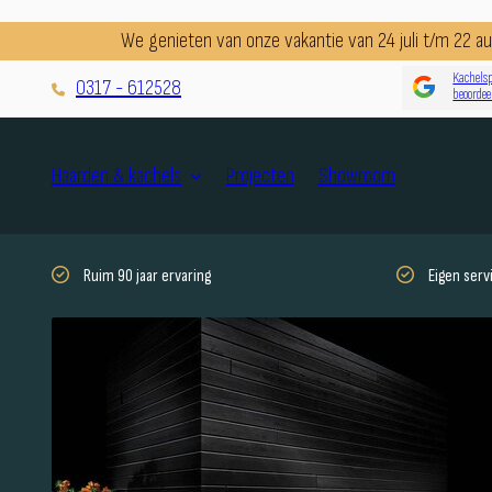
We genieten van onze vakantie van 24 juli t/m 22 
Kachelsp
0317 - 612528
beoordee
Projecten
Showroom
Haarden & kachels
Ruim 90 jaar ervaring
Eigen ser