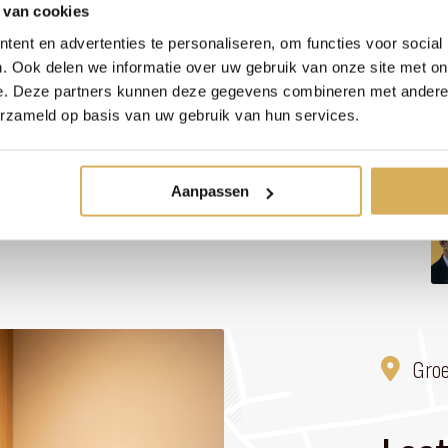
 van cookies
A
ent en advertenties te personaliseren, om functies voor social
. Ook delen we informatie over uw gebruik van onze site met on
Gas
e. Deze partners kunnen deze gegevens combineren met andere i
Inbouw
erzameld op basis van uw gebruik van hun services.
3 zijdig
9.6 kW
Aanpassen
100-150 mm / 130-200 mm
Gro