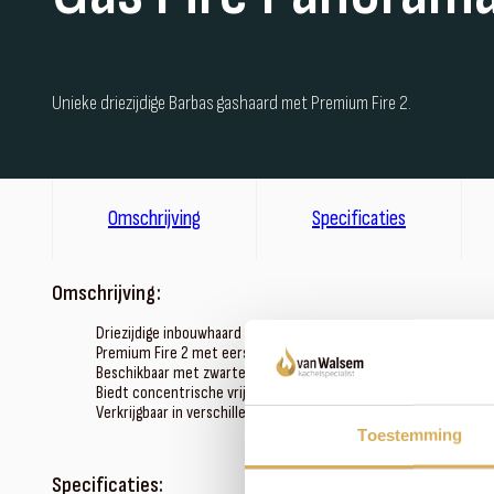
Unieke driezijdige Barbas gashaard met Premium Fire 2.
Omschrijving
Specificaties
Omschrijving:
Driezijdige inbouwhaard
Premium Fire 2 met eersteklas vlammenspel en vuurbeleving
Beschikbaar met zwarte of natuurlijk gekleurde houtstammen
Biedt concentrische vrijheid en mogelijkheden in combinatie m
Verkrijgbaar in verschillende maten
Toestemming
Specificaties: