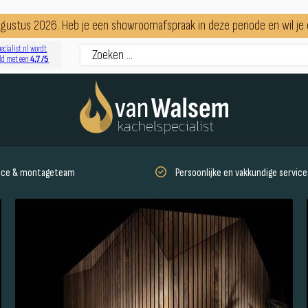
augustus 2026. Heb je een showroomafspraak in deze periode en wil j
ecialist.nl wordt
4,7 /5
ld met een
vice & montageteam
Persoonlijke en vakkundige service