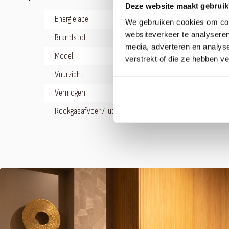
Deze website maakt gebruik
Energielabel
We gebruiken cookies om cont
websiteverkeer te analyseren
Brandstof
media, adverteren en analys
Model
verstrekt of die ze hebben v
Vuurzicht
Vermogen
Rookgasafvoer / luchttoevoer