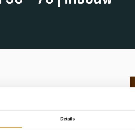
et het Opti-Vent systeem
Details