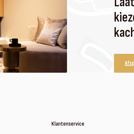
Laat
kiez
kach
Afs
Klantenservice