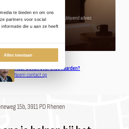
kachel of haard?
 media te bieden en om ons
Kom langs in onze showroom voor vrijblijvend advies
ze partners voor social
nformatie die u aan ze heeft
Afspraak maken
Alles toestaan
Meer weten over onze haarden?
Neem contact op
eneweg 15b, 3911 PD Rhenen