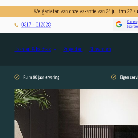
We genieten van onze vakantie van 24 juli t/m 22 
Kachelsp
0317 - 612528
beoordee
Projecten
Showroom
Haarden & kachels
Ruim 90 jaar ervaring
Eigen ser