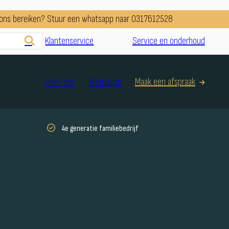
e ons bereiken? Stuur een whatsapp naar 0317612528
Klantenservice
Service en onderhoud
Over ons
Werkwijze
Maak een afspraak
4e generatie familiebedrijf