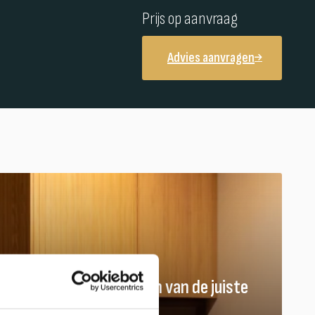
Prijs op aanvraag
Advies aanvragen
Hulp nodig bij het vinden van de juiste
kachel of haard?