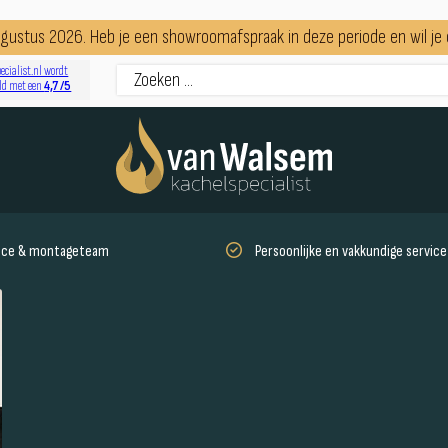
augustus 2026. Heb je een showroomafspraak in deze periode en wil j
ecialist.nl wordt
4,7 /5
ld met een
vice & montageteam
Persoonlijke en vakkundige service