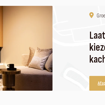
Gro
Laat
kiez
kach
Afs