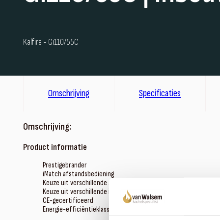
Kalfire - Gi110/55C
Omschrijving
Specificaties
Omschrijving:
Product informatie
Prestigebrander
iMatch afstandsbediening
Keuze uit verschillende achterwanden
Keuze uit verschillende inbouwkaders
CE-gecertificeerd
Energie-efficiëntieklasse: B