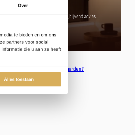
Over
Kom langs in onze showroom voor vrijblijvend advies
Afspraak maken
 media te bieden en om ons
ze partners voor social
nformatie die u aan ze heeft
Meer weten over onze haarden?
Neem contact op
Alles toestaan