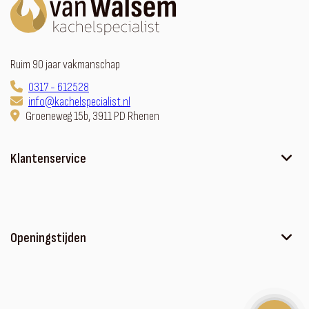
Ruim 90 jaar vakmanschap
0317 - 612528
info@kachelspecialist.nl
Groeneweg 15b, 3911 PD Rhenen
Klantenservice
Ons verhaal
Contact
Sfeerhaard met meubel
Openingstijden
Algemene voorwaarden
Privacyverklaring
Maandag
Op afspraak
Disclaimer
Dinsdag
Op afspraak
Kom in contact