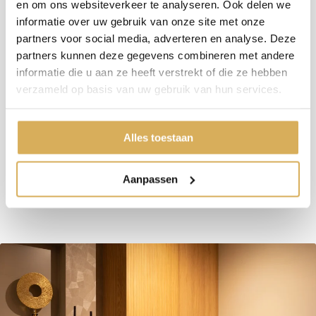
en om ons websiteverkeer te analyseren. Ook delen we
Specificaties:
informatie over uw gebruik van onze site met onze
partners voor social media, adverteren en analyse. Deze
Rendement
81 %
partners kunnen deze gegevens combineren met andere
Rookgas afvoerdiameter
-
informatie die u aan ze heeft verstrekt of die ze hebben
verzameld op basis van uw gebruik van hun services.
Brandstof
Gas
Vuurzicht
Front
Alles toestaan
Minimaal vermogen
7.5 kW
Maximaal vermogen
10.3 kW
Aanpassen