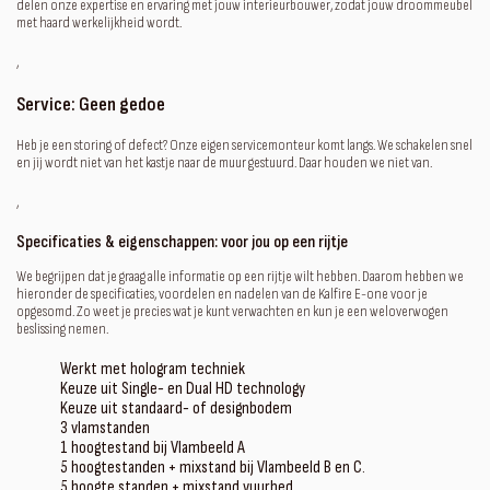
delen onze expertise en ervaring met jouw interieurbouwer, zodat jouw droommeubel
met haard werkelijkheid wordt.
‚
Service: Geen gedoe
Heb je een storing of defect? Onze eigen servicemonteur komt langs. We schakelen snel
en jij wordt niet van het kastje naar de muur gestuurd. Daar houden we niet van.
‚
Specificaties & eigenschappen: voor jou op een rijtje
We begrijpen dat je graag alle informatie op een rijtje wilt hebben. Daarom hebben we
hieronder de specificaties, voordelen en nadelen van de Kalfire E-one voor je
opgesomd. Zo weet je precies wat je kunt verwachten en kun je een weloverwogen
beslissing nemen.
Werkt met hologram techniek
Keuze uit Single- en Dual HD technology
Keuze uit standaard- of designbodem
3 vlamstanden
1 hoogtestand bij Vlambeeld A
5 hoogtestanden + mixstand bij Vlambeeld B en C.
5 hoogte standen + mixstand vuurbed