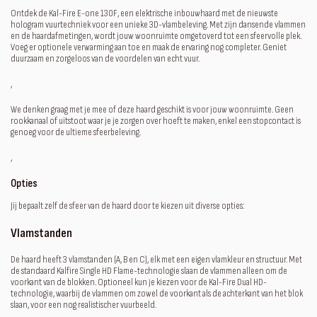
Ontdek de Kal-Fire E-one 130F, een elektrische inbouwhaard met de nieuwste
hologram vuurtechniek voor een unieke 3D-vlambeleving. Met zijn dansende vlammen
en de haardafmetingen, wordt jouw woonruimte omgetoverd tot een sfeervolle plek.
Voeg er optionele verwarming aan toe en maak de ervaring nog completer. Geniet
duurzaam en zorgeloos van de voordelen van echt vuur.
‚
We denken graag met je mee of deze haard geschikt is voor jouw woonruimte. Geen
rookkanaal of uitstoot waar je je zorgen over hoeft te maken, enkel een stopcontact is
genoeg voor de ultieme sfeerbeleving.
‚
Opties
Jij bepaalt zelf de sfeer van de haard door te kiezen uit diverse opties:
Vlamstanden
De haard heeft 3 vlamstanden (A, B en C), elk met een eigen vlamkleur en structuur. Met
de standaard Kalfire Single HD Flame-technologie slaan de vlammen alleen om de
voorkant van de blokken. Optioneel kun je kiezen voor de Kal-Fire Dual HD-
technologie, waarbij de vlammen om zowel de voorkant als de achterkant van het blok
slaan, voor een nog realistischer vuurbeeld.