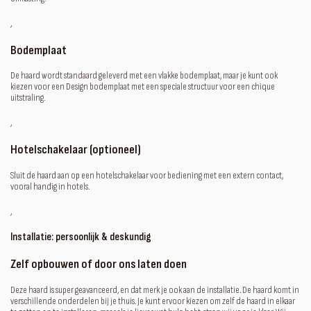
‚
Bodemplaat
De haard wordt standaard geleverd met een vlakke bodemplaat, maar je kunt ook
kiezen voor een Design bodemplaat met een speciale structuur voor een chique
uitstraling.
‚
Hotelschakelaar (optioneel)
Sluit de haard aan op een hotelschakelaar voor bediening met een extern contact,
vooral handig in hotels.
‚
Installatie: persoonlijk & deskundig
Zelf opbouwen of door ons laten doen
Deze haard is super geavanceerd, en dat merk je ook aan de installatie. De haard komt in
verschillende onderdelen bij je thuis. Je kunt ervoor kiezen om zelf de haard in elkaar