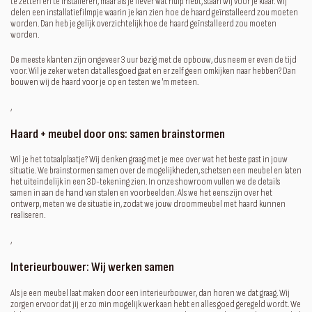
te zetten en te installeren, maar als je liever wat hulp hebt, staan wij voor je klaar. Wij
delen een installatiefilmpje waarin je kan zien hoe de haard geïnstalleerd zou moeten
worden. Dan heb je gelijk overzichtelijk hoe de haard geïnstalleerd zou moeten
worden.
De meeste klanten zijn ongeveer 3 uur bezig met de opbouw, dus neem er even de tijd
voor. Wil je zeker weten dat alles goed gaat en er zelf geen omkijken naar hebben? Dan
bouwen wij de haard voor je op en testen we 'm meteen.
‚
Haard + meubel door ons: samen brainstormen
Wil je het totaalplaatje? Wij denken graag met je mee over wat het beste past in jouw
situatie. We brainstormen samen over de mogelijkheden, schetsen een meubel en laten
het uiteindelijk in een 3D-tekening zien. In onze showroom vullen we de details
samen in aan de hand van stalen en voorbeelden. Als we het eens zijn over het
ontwerp, meten we de situatie in, zodat we jouw droommeubel met haard kunnen
realiseren.
‚
Interieurbouwer: Wij werken samen
Als je een meubel laat maken door een interieurbouwer, dan horen we dat graag. Wij
zorgen ervoor dat jij er zo min mogelijk werk aan hebt en alles goed geregeld wordt. We