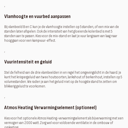
‚
Vlamhoogte en vuurbed aanpassen
Bij vlambeeld B en C kun je de vlamhoogte instellen op 5 standen, of een mix van de
standen laten afspelen. Ook de intensiteit van het gloeiende kolenbed is met 5
standen aan te passen. Kies voor de mix-stand en laat je vuur langzaam van laag naar
hoog gaan voor een kampvuur-effect.
‚
Vuurintensiteit en geluid
Stel de felheid van de drie vlambeelden in en regel het omgevingslicht in de haard. Je
kunt het knispergeluid van twee houtsoorten, larikshout of berkenhout, instellen op 5
volumestanden. We raden je aan het geluid niet op de hoogste stand te zetten om
blikkerig geluid te voorkomen.
‚
Atmos Heating Verwarmingselement (optioneel)
Kies voor het optionele Atmos Heating-verwarmingselement als bijverwarming met een
vermogen van 2000 watt. Zorg wel voor voldoende ventilatie in de ombouw of
omkasting.