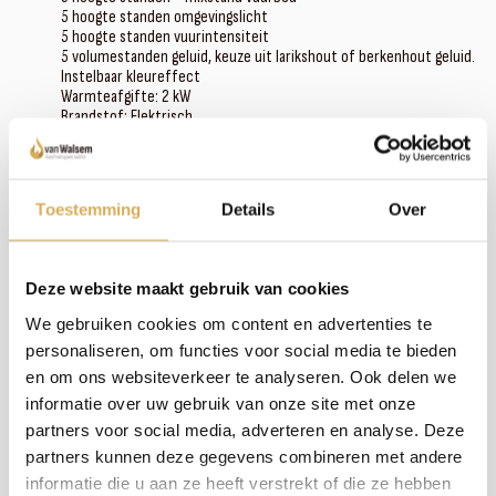
5 hoogte standen omgevingslicht
5 hoogte standen vuurintensiteit
5 volumestanden geluid, keuze uit larikshout of berkenhout geluid.
Instelbaar kleureffect
Warmteafgifte: 2 kW
Brandstof: Elektrisch
Type kachel: Inbouw
Garantie: 5 jaar
Afmeting breedte: 131,1 cm
Afmeting diepte: 52,9 cm
Toestemming
Details
Over
Afmeting hoogte: 90,5 cm
‚
Deze website maakt gebruik van cookies
Voor- en nadelen
We gebruiken cookies om content en advertenties te
Bij Kalfire werken ze vanuit krachtige principes om jouw als eindgebruiker een ultieme
beleving te geven. Online kom je vaak voordelen tegen, maar hoor je weinig over
personaliseren, om functies voor social media te bieden
nadelen. Wij willen jou transparant en eerlijk informeren. Daarom vind je hieronder de
en om ons websiteverkeer te analyseren. Ook delen we
voordelen en nadelen van de Kalfire E-one 130F:
informatie over uw gebruik van onze site met onze
‚
partners voor social media, adverteren en analyse. Deze
partners kunnen deze gegevens combineren met andere
Voordelen
informatie die u aan ze heeft verstrekt of die ze hebben