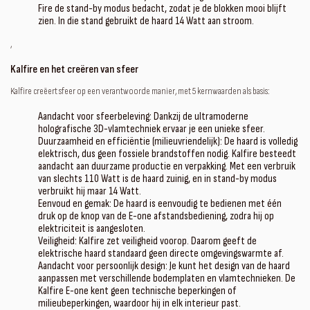
Fire de stand-by modus bedacht, zodat je de blokken mooi blijft
zien. In die stand gebruikt de haard 14 Watt aan stroom.
‚
Kalfire en het creëren van sfeer
Kalfire creëert sfeer op een verantwoorde manier, met 5 kernwaarden als basis:
Aandacht voor sfeerbeleving: Dankzij de ultramoderne
holografische 3D-vlamtechniek ervaar je een unieke sfeer.
Duurzaamheid en efficiëntie (milieuvriendelijk): De haard is volledig
elektrisch, dus geen fossiele brandstoffen nodig. Kalfire besteedt
aandacht aan duurzame productie en verpakking. Met een verbruik
van slechts 110 Watt is de haard zuinig, en in stand-by modus
verbruikt hij maar 14 Watt.
Eenvoud en gemak: De haard is eenvoudig te bedienen met één
druk op de knop van de E-one afstandsbediening, zodra hij op
elektriciteit is aangesloten.
Veiligheid: Kalfire zet veiligheid voorop. Daarom geeft de
elektrische haard standaard geen directe omgevingswarmte af.
Aandacht voor persoonlijk design: Je kunt het design van de haard
aanpassen met verschillende bodemplaten en vlamtechnieken. De
Kalfire E-one kent geen technische beperkingen of
milieubeperkingen, waardoor hij in elk interieur past.