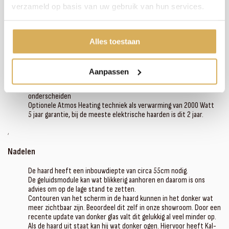
Laag energieverbruik van 110 Watt
verzameld op basis van uw gebruik van hun services.
Uniek vlammenspel met holografische techniek 3D-techniek. High-
tech kwaliteit hologrammen, nog niet eerder vertoond.
Zeer revolutionair vlambeeld
Geleverd met handgemaakt keramisch luxe houtset
Alles toestaan
Standaard geleverd met afstandsbediening
Milieuvriendelijk, duurzaam en daardoor toekomstbestendig
Naast de standaard vlakke bodemplaat is het mogelijk om de
Aanpassen
optionele design bodemplaat te selecteren.
Met optionele Dual HD techniek niet van echt vuur te
onderscheiden
Optionele Atmos Heating techniek als verwarming van 2000 Watt
5 jaar garantie, bij de meeste elektrische haarden is dit 2 jaar.
‚
Nadelen
De haard heeft een inbouwdiepte van circa 55cm nodig.
De geluidsmodule kan wat blikkerig aanhoren en daarom is ons
advies om op de lage stand te zetten.
Contouren van het scherm in de haard kunnen in het donker wat
meer zichtbaar zijn. Beoordeel dit zelf in onze showroom. Door een
recente update van donker glas valt dit gelukkig al veel minder op.
Als de haard uit staat kan hij wat donker ogen. Hiervoor heeft Kal-