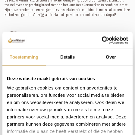
De Max W kenmerkt zich door zijn ovale vormgeving. Door dit ontwerp beschikt dit
toestel over een prachtig breed zicht op het vuur. Deze kenmerken in combinatie met
zijn hoge rendement en het gebruik van speksteen in combinatie met staal maken deze
kachel zeer geliefd. Verkrijgbaar in staal of speksteen en met of zonder depot!
Meer weten over onze haarden?
Neem contact op
Toestemming
Details
Over
Specificaties:
Deze website maakt gebruik van cookies
Rendement
81.8 %
We gebruiken cookies om content en advertenties te
Rookgas afvoerdiameter
150 mm
personaliseren, om functies voor social media te bieden
en om ons websiteverkeer te analyseren. Ook delen we
Brandstof
Hout
informatie over uw gebruik van onze site met onze
Vuurzicht
Front
partners voor social media, adverteren en analyse. Deze
partners kunnen deze gegevens combineren met andere
Minimaal vermogen
4 kW
informatie die u aan ze heeft verstrekt of die ze hebben