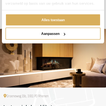
Maximaal vermogen
6.5 kW
verzameld op basis van uw gebruik van hun services.
Alles toestaan
Aanpassen
Groeneweg 15b, 3911 PD Rhenen