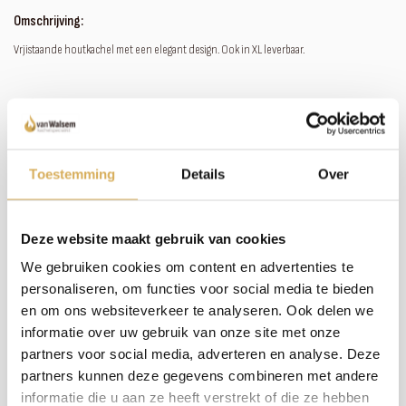
Omschrijving:
Vrjistaande houtkachel met een elegant design. Ook in XL leverbaar.
Meer weten over onze haarden?
Neem contact op
Toestemming
Details
Over
Specificaties:
Deze website maakt gebruik van cookies
Rendement
84 %
We gebruiken cookies om content en advertenties te
Rookgas afvoerdiameter
150 mm
personaliseren, om functies voor social media te bieden
en om ons websiteverkeer te analyseren. Ook delen we
Brandstof
Hout
informatie over uw gebruik van onze site met onze
Vuurzicht
Front
partners voor social media, adverteren en analyse. Deze
partners kunnen deze gegevens combineren met andere
Minimaal vermogen
2.9 kW
informatie die u aan ze heeft verstrekt of die ze hebben