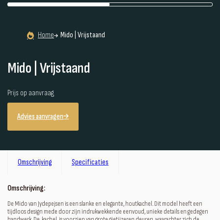
Home
Mido | Vrijstaand
Mido | Vrijstaand
Prijs op aanvraag
Advies aanvragen
Omschrijving
Specificaties
Omschrijving:
De Mido van Jydepejsen is een slanke en elegante‚ houtkachel. Dit model heeft een
tijdloos design mede door zijn indrukwekkende eenvoud, unieke details en gedegen
handwerk. De‚ kachel‚ is voorzien van grote gietijzeren deuren, waarachter zich de