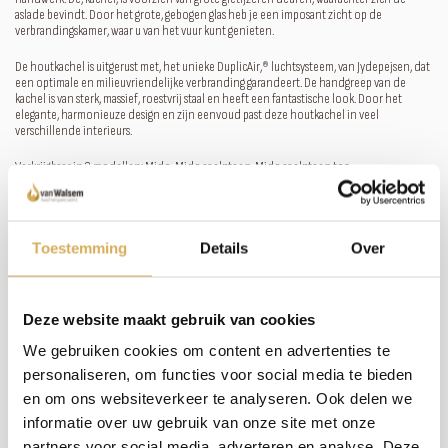
aslade bevindt. Door het grote, gebogen glas heb je een imposant zicht op de
verbrandingskamer, waar u van het vuur kunt genieten.
De houtkachel is uitgerust met‚ het unieke DuplicAir‚® luchtsysteem‚ van Jydepejsen, dat
een optimale en milieuvriendelijke verbranding garandeert. De handgreep van de
kachel is van sterk, massief, roestvrij staal en heeft een fantastische look. Door het
elegante, harmonieuze design en zijn eenvoud past deze houtkachel in veel
verschillende interieurs.
Verkrijgbaar in 3 modellen: Mido, Mido speksteen, Mido speksteen top.
Meer weten over onze haarden?
Toestemming
Details
Over
Neem contact op
Deze website maakt gebruik van cookies
Specificaties:
We gebruiken cookies om content en advertenties te
personaliseren, om functies voor social media te bieden
Rendement
80 %
en om ons websiteverkeer te analyseren. Ook delen we
informatie over uw gebruik van onze site met onze
Rookgas afvoerdiameter
150 mm
partners voor social media, adverteren en analyse. Deze