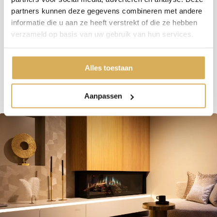
Brandstof
Hout
partners kunnen deze gegevens combineren met andere
informatie die u aan ze heeft verstrekt of die ze hebben
Vuurzicht
Front
verzameld op basis van uw gebruik van hun services.
Minimaal vermogen
3 kW
Maximaal vermogen
8 kW
Alles toestaan
Aanpassen