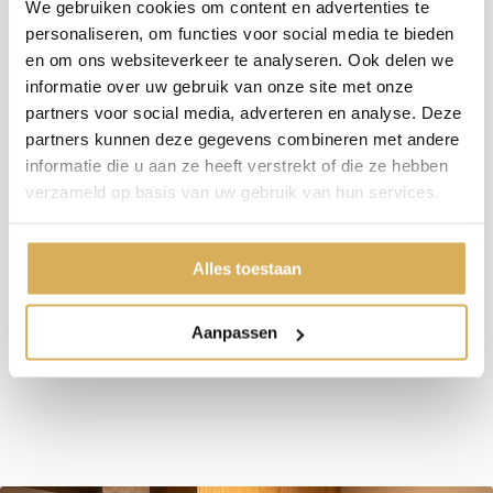
We gebruiken cookies om content en advertenties te
Meer weten over onze haarden?
Neem contact op
personaliseren, om functies voor social media te bieden
en om ons websiteverkeer te analyseren. Ook delen we
informatie over uw gebruik van onze site met onze
partners voor social media, adverteren en analyse. Deze
Specificaties:
partners kunnen deze gegevens combineren met andere
informatie die u aan ze heeft verstrekt of die ze hebben
Rendement
> 80 %
verzameld op basis van uw gebruik van hun services.
Rookgas afvoerdiameter
150 mm
Brandstof
Hout
Alles toestaan
Vuurzicht
Front
Minimaal vermogen
3.1 kW
Aanpassen
Maximaal vermogen
6.2 kW