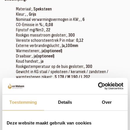
Materiaal:‚
Speksteen
Kleur:‚ ‚
Grijs
Nominaal verwarmingsvermogen in KW:‚ ‚
6
CO-Emissie in %:‚
0,08
Fijnstof mg/Nm3:‚
22
Rookgas massatroom gesloten:‚
300
Vereiste schoorsteentrek P in mbar:
0,12
Externe verbrandingslucht:‚
Ja,100mm
Warmestenen:‚
ja(optioneel)
Draaibaar:‚
ja(optioneel)
Koud handvat:‚
ja
Rookgastemperatuur op de buis gesloten:‚
300
Gewicht in KG staal / speksteen / keramiek / zandsteen /
warmtestenen zijkant:‚
S 178 / M 190 / L 202
Afmeting: hoogte / breedte / diepte in mm‚
S:1189/538/538
M:1489/538/538 l:1789/538/538mm
Afstand tot brandende materialen: zijkant / achterkant:‚
20/20
Deurfunctie:‚
Draaibaar
Toestemming
Details
Over
Milano is verkrijgbaar in speksteen, natuursteen en in verschillende
zandsteen soorten
Deze website maakt gebruik van cookies