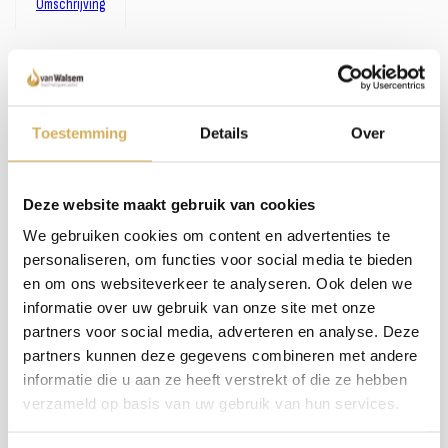
Omschrijving
Omschrijving:
Zoals je misschien hebt gemerkt, hebben we een uitgebreid assortiment. In plaats van
het bijhouden van omschrijvingen bij alle haarden en kachels, investeren wij liever in
persoonlijk contact en advies. We nemen de tijd om samen met jou de perfecte haard
Toestemming
Details
Over
te vinden. Wil je meer weten over dit product of welke haard het beste in jouw situatie
past? Bel, mail of maak een afspraak om bij ons langs te komen - we staan klaar met een
glimlach (en een kop koffie, als je wilt)!
Deze website maakt gebruik van cookies
We gebruiken cookies om content en advertenties te
Meer weten over onze haarden?
personaliseren, om functies voor social media te bieden
Neem contact op
en om ons websiteverkeer te analyseren. Ook delen we
informatie over uw gebruik van onze site met onze
partners voor social media, adverteren en analyse. Deze
Specificaties:
partners kunnen deze gegevens combineren met andere
informatie die u aan ze heeft verstrekt of die ze hebben
verzameld op basis van uw gebruik van hun services.