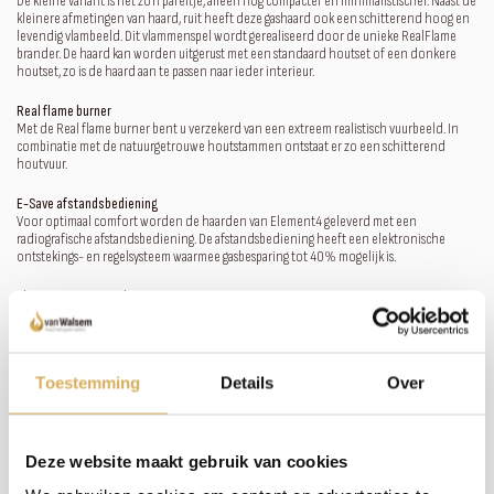
De kleine variant is net zo'n pareltje, alleen nog compacter en minimalistischer. Naast de
kleinere afmetingen van haard, ruit heeft deze gashaard ook een schitterend hoog en
levendig vlambeeld. Dit vlammenspel wordt gerealiseerd door de unieke RealFlame
brander. De haard kan worden uitgerust met een standaard houtset of een donkere
houtset, zo is de haard aan te passen naar ieder interieur.
Real flame burner
Met de Real flame burner bent u verzekerd van een extreem realistisch vuurbeeld. In
combinatie met de natuurgetrouwe houtstammen ontstaat er zo een schitterend
houtvuur.
E-Save afstandsbediening
Voor optimaal comfort worden de haarden van Element4 geleverd met een
radiografische afstandsbediening. De afstandsbediening heeft een elektronische
ontstekings- en regelsysteem waarmee gasbesparing tot 40% mogelijk is.
Element4 ProControl
De Element4 ProControl set maakt het mogelijk één of meerdere haarden te bedienen
met uw smartphone of tablet. Met de app kunt u de haard bedienen zoals met de
afstandsbediening, echter biedt de app meer mogelijkheden. De haard heeft drietal
ECO standen. Hiermee is er tot 45% te besparen op uw gasverbruik. De Element4
Toestemming
Details
Over
ProControl is geschikt voor alle smartphones (iOS of Android) en tablets (iOS en
Android).
Deze website maakt gebruik van cookies