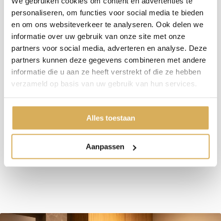
Meer weten over onze haarden?
We gebruiken cookies om content en advertenties te
Neem contact op
personaliseren, om functies voor social media te bieden
en om ons websiteverkeer te analyseren. Ook delen we
informatie over uw gebruik van onze site met onze
partners voor social media, adverteren en analyse. Deze
Specificaties:
partners kunnen deze gegevens combineren met andere
Rendement
> 75 %
informatie die u aan ze heeft verstrekt of die ze hebben
verzameld op basis van uw gebruik van hun services.
Rookgas afvoerdiameter
130/200 mm
Brandstof
Gas
Alles toestaan
Vuurzicht
Doorkijk
Minimaal vermogen
2.7 kW
Aanpassen
Maximaal vermogen
13 kW