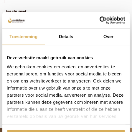
Omschrijving:
Zoals je misschien hebt gemerkt, hebben we een uitgebreid assortiment. In plaats van
het bijhouden van omschrijvingen bij alle haarden en kachels, investeren wij liever in
persoonlijk contact en advies. We nemen de tijd om samen met jou de perfecte haard
te vinden. Wil je meer weten over dit product of welke haard het beste in jouw situatie
Toestemming
Details
Over
past? Bel, mail of maak een afspraak om bij ons langs te komen - we staan klaar met een
glimlach (en een kop koffie, als je wilt)!
Deze website maakt gebruik van cookies
We gebruiken cookies om content en advertenties te
Meer weten over onze haarden?
personaliseren, om functies voor social media te bieden
Neem contact op
en om ons websiteverkeer te analyseren. Ook delen we
informatie over uw gebruik van onze site met onze
partners voor social media, adverteren en analyse. Deze
Specificaties:
partners kunnen deze gegevens combineren met andere
informatie die u aan ze heeft verstrekt of die ze hebben
verzameld op basis van uw gebruik van hun services.