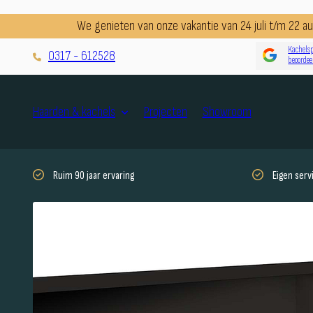
We genieten van onze vakantie van 24 juli t/m 22 
Kachelsp
0317 - 612528
beoordee
Projecten
Showroom
Haarden & kachels
Ruim 90 jaar ervaring
Eigen ser