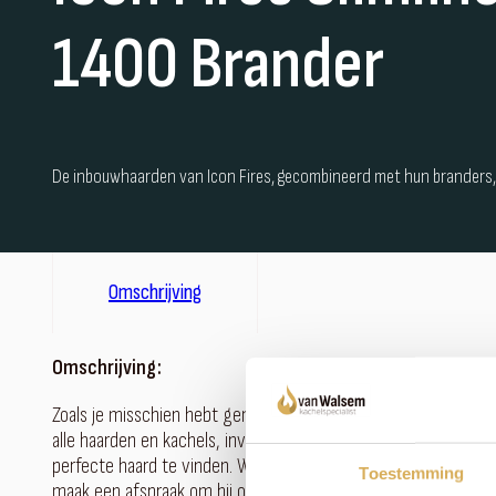
1400 Brander
De inbouwhaarden van Icon Fires, gecombineerd met hun branders, h
Omschrijving
Omschrijving:
Zoals je misschien hebt gemerkt, hebben we een uitgebreid as
alle haarden en kachels, investeren wij liever in persoonlijk
perfecte haard te vinden. Wil je meer weten over dit product o
Toestemming
maak een afspraak om bij ons langs te komen - we staan klaar m