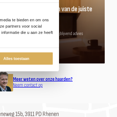
Hulp nodig bij het vinden van de juiste
kachel of haard?
 media te bieden en om ons
ze partners voor social
nformatie die u aan ze heeft
Kom langs in onze showroom voor vrijblijvend advies
Afspraak maken
Alles toestaan
Meer weten over onze haarden?
Neem contact op
eneweg 15b, 3911 PD Rhenen