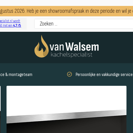
augustus 2026. Heb je een showroomafspraak in deze periode en wil j
ecialist.nl wordt
4,7 /5
ld met een
vice & montageteam
Persoonlijke en vakkundige service