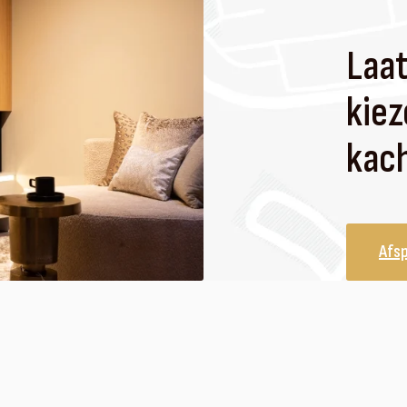
Laat
kiez
kach
Afs