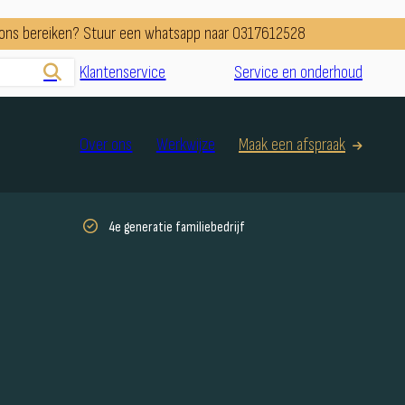
e ons bereiken? Stuur een whatsapp naar 0317612528
Klantenservice
Service en onderhoud
Over ons
Werkwijze
Maak een afspraak
4e generatie familiebedrijf