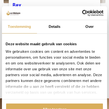
Bex
Nordic Fire
De Bex houtkachel is een elegante kachel met een enkele
deur, die een gezellige sfeer creëert.
Toestemming
Details
Over
Bekijken
Deze website maakt gebruik van cookies
We gebruiken cookies om content en advertenties te
personaliseren, om functies voor social media te bieden
1
...
16
17
18
19
20
en om ons websiteverkeer te analyseren. Ook delen we
informatie over uw gebruik van onze site met onze
partners voor social media, adverteren en analyse. Deze
partners kunnen deze gegevens combineren met andere
informatie die u aan ze heeft verstrekt of die ze hebben
verzameld op basis van uw gebruik van hun services.