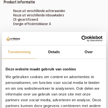
Product informatie
Keuze uit verschillende achterwanden
Keuze uit verschillende inbouwkaders
CE-gecertificeerd
Energie-efficiëntieklasse: A
Meer weten over onze haarden?
Neem contact op
Toestemming
Details
Over
Specificaties:
Deze website maakt gebruik van cookies
We gebruiken cookies om content en advertenties te
Rendement
80 %
personaliseren, om functies voor social media te bieden
Rookgas afvoerdiameter
150 mm
en om ons websiteverkeer te analyseren. Ook delen we
informatie over uw gebruik van onze site met onze
Brandstof
Hout
partners voor social media, adverteren en analyse. Deze
Vuurzicht
Front
partners kunnen deze gegevens combineren met andere