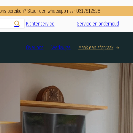
e ons bereiken? Stuur een whatsapp naar 0317612528
Klantenservice
Service en onderhoud
Over ons
Werkwijze
Maak een afspraak