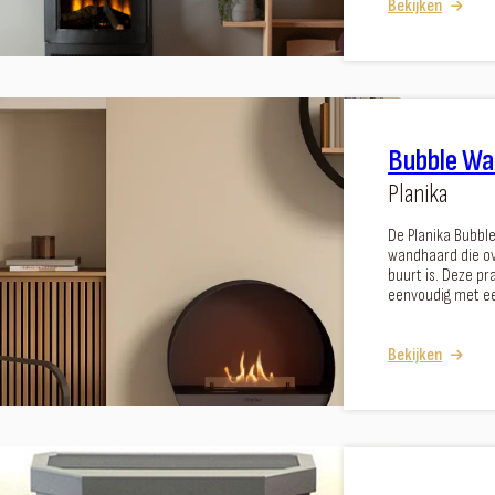
Bekijken
Bubble Wal
Planika
De Planika Bubbl
wandhaard die o
buurt is. Deze pr
eenvoudig met e
Bekijken