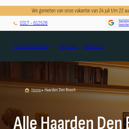
We genieten van onze vakantie van 24 juli t/m 22 
Kachelsp
0317 - 612528
beoordee
Projecten
Showroom
Haarden & kachels
Home
Haarden Den Bosch
Alle Haarden Den