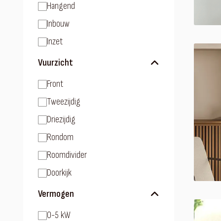
Hangend
Inbouw
Inzet
Vuurzicht
Front
Tweezijdig
Driezijdig
Rondom
Roomdivider
Doorkijk
Vermogen
0-5 kW