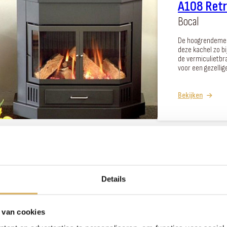
A108 Retr
Bocal
De hoogrendemen
deze kachel zo b
de vermiculietbr
voor een gezellig
Bekijken
Unilux 6 -
Details
Barbas
 van cookies
Compacte krach