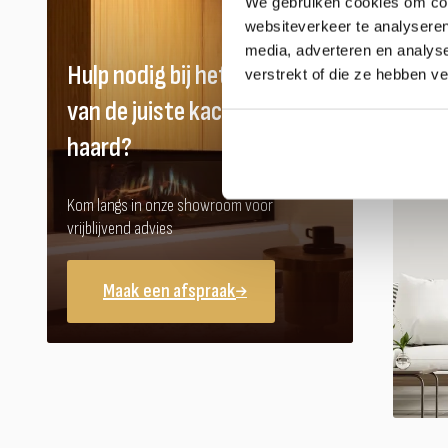
We gebruiken cookies om cont
websiteverkeer te analyseren
media, adverteren en analys
Hulp nodig bij het vinden
verstrekt of die ze hebben v
van de juiste kachel of
haard?
Kom langs in onze showroom voor
vrijblijvend advies
Maak een afspraak