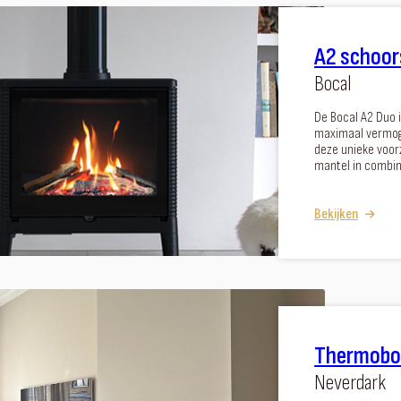
A2 schoor
Bocal
De Bocal A2 Duo i
maximaal vermoge
deze unieke voorz
mantel in combi
Bekijken
Thermobox 
Neverdark