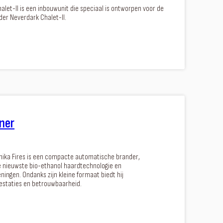
let-II is een inbouwunit die speciaal is ontworpen voor de
der Neverdark Chalet-II.
ner
nika Fires is een compacte automatische brander,
 nieuwste bio-ethanol haardtechnologie en
eningen. Ondanks zijn kleine formaat biedt hij
estaties en betrouwbaarheid.