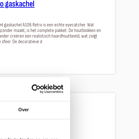
o gaskachel
t gaskachel A108 Retro is een echte eyecatcher. Wat
ijzonder maakt, is het complete pakket. De houtblokken en
ander creëren een realistisch haardhoutbeeld, wat zorgt
e sfeer. De decoratieve d
 265
Over
tpatser