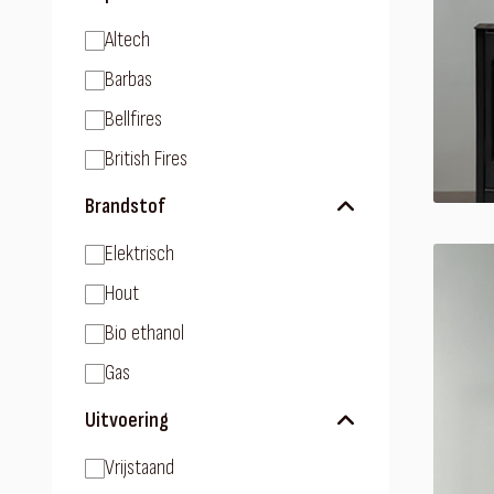
Altech
Barbas
Bellfires
British Fires
Brandstof
Elektrisch
Hout
Bio ethanol
Gas
Uitvoering
Vrijstaand