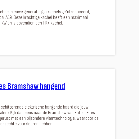
geheel nieuwe generatie gaskachels ge¯ntroduceerd,
al A19. Deze krachtige kachel heeft een maximaal
 kW en is bovendien een HR+ kachel.
ires Bramshaw hangend
 schitterende elektrische hangende haard die jouw
ralen? Kijk dan eens naar de Bramshaw van British Fires.
tgerust met een bijzondere vlamtechnologie, waardoor de
ensechte vuurkleuren hebben.