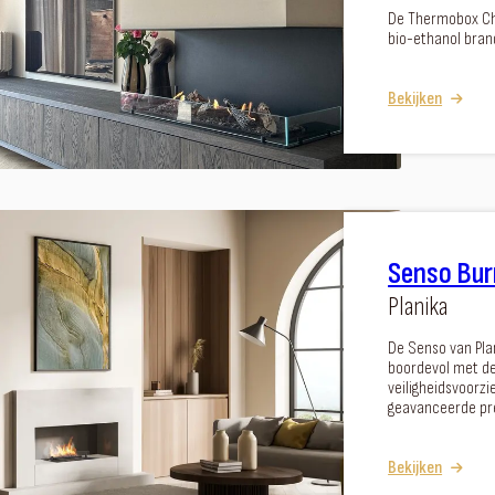
De Thermobox Cha
bio-ethanol bran
Bekijken
Senso Bur
Planika
De Senso van Pla
boordevol met de
veiligheidsvoorzi
geavanceerde pr
Bekijken