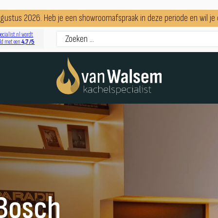
augustus 2026. Heb je een showroomafspraak in deze periode en wil j
ecialist.nl wordt
4,7 /5
ld met een
 Bosch