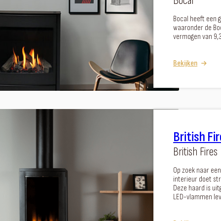
Bocal
Bocal heeft een 
waaronder de Boc
vermogen van 9,3
Bekijken
British F
British Fires
Op zoek naar een
interieur doet st
Deze haard is ui
LED-vlammen lev