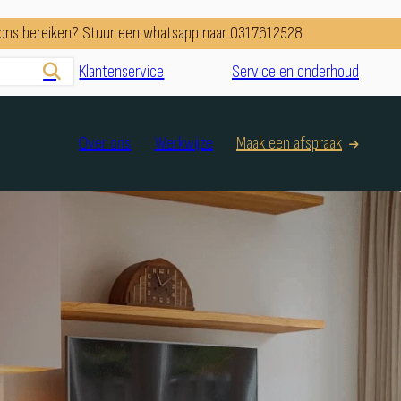
e ons bereiken? Stuur een whatsapp naar 0317612528
Klantenservice
Service en onderhoud
Over ons
Werkwijze
Maak een afspraak