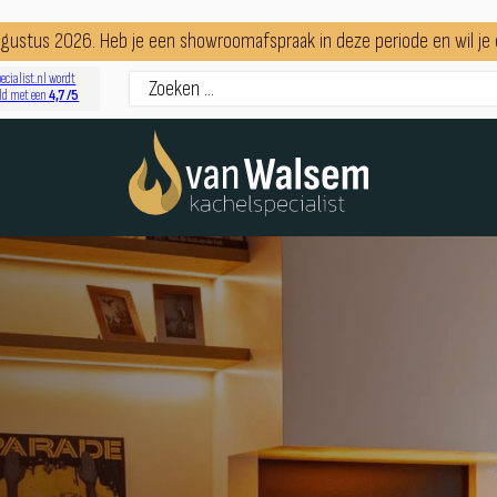
augustus 2026. Heb je een showroomafspraak in deze periode en wil j
ecialist.nl wordt
4,7 /5
ld met een