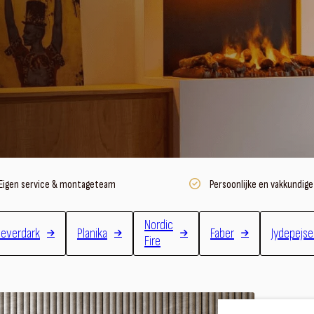
Eigen service & montageteam
Persoonlijke en vakkundige
Nordic
everdark
Planika
Faber
Jydepejs
Fire