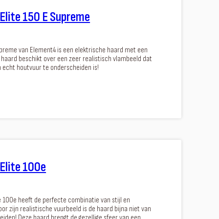
Elite 150 E Supreme
upreme van Element4 is een elektrische haard met een
De haard beschikt over een zeer realistisch vlambeeld dat
n echt houtvuur te onderscheiden is!
Elite 100e
 100e heeft de perfecte combinatie van stijl en
oor zijn realistische vuurbeeld is de haard bijna niet van
eiden! Deze haard brengt de gezellige sfeer van een