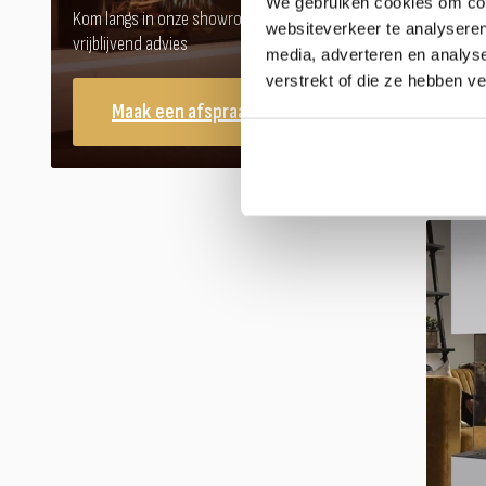
We gebruiken cookies om cont
Kom langs in onze showroom voor
websiteverkeer te analyseren
vrijblijvend advies
media, adverteren en analys
verstrekt of die ze hebben v
Maak een afspraak