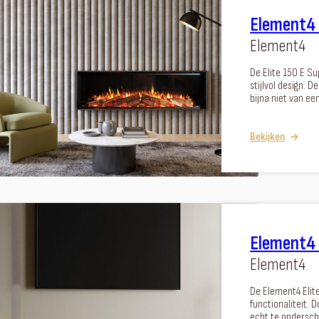
Element4 
Element4
De Elite 150 E S
stijlvol design. 
bijna niet van ee
Bekijken
Element4 
Element4
De Element4 Elite
functionaliteit. D
echt te ondersch