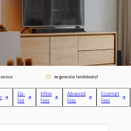
 service
4e generatie familiebedrijf
Elu-
Infinix
Advanced
Ecosmart
en
Fire
Fires
Fires
Fires