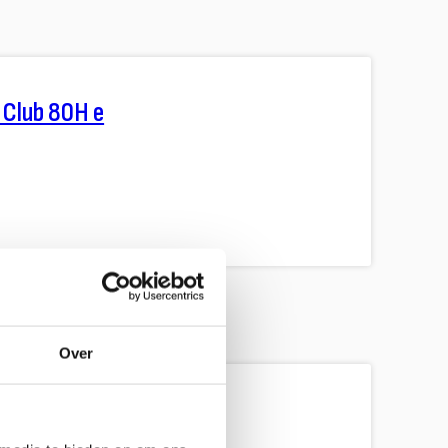
 Club 80H e
Over
140 4Z