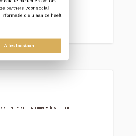
 media te bieden en om ons
ze partners voor social
 is de top van de gashaarden!
nformatie die u aan ze heeft
Alles toestaan
erie zet Element4 opnieuw de standaard.