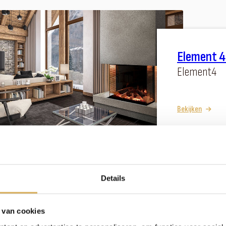
Element 4
Element4
Bekijken
Details
Summum 
 van cookies