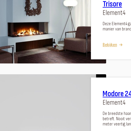
Trisore
Element4
Deze Element4 ga
manier van brand
Bekijken
Modore 2
Element4
De breedste haar
betreft. Nooit v
meter veertig lan