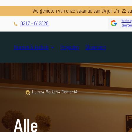
We genieten van onze vakantie van 24 juli t/m 22 
Kachelsp
0317 - 612528
beoordee
Projecten
Showroom
Haarden & kachels
Home
Merken
Element4
Alle