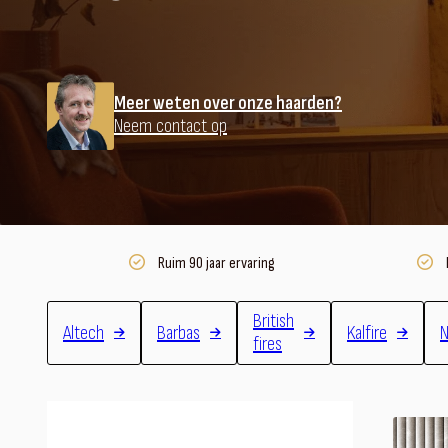
Meer weten over onze haarden?
Neem contact op
Ruim 90 jaar ervaring
British
Altech
Barbas
Kalfire
N
fires